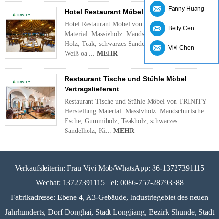
Fanny Huang
Hotel Restaurant Möbel Teakholz Lieferant
Hotel Restaurant Möbel von TRINITY Herstellung
Betty Cen
Material: Massivholz: Mandschurei Esche, Gummi
Holz, Teak, schwarzes Sandelholz, Kirsche, Buche,
Vivi Chen
Weiß oa ...
MEHR
Restaurant Tische und Stühle Möbel
Vertragslieferant
Restaurant Tische und Stühle Möbel von TRINITY
Herstellung Material: Massivholz: Mandschurische
Esche, Gummiholz, Teakholz, schwarzes
Sandelholz, Ki...
MEHR
Verkaufsleiterin: Frau Vivi Mob/WhatsApp: 86-13727391115
Wechat: 13727391115 Tel: 0086-757-28793388
Fabrikadresse: Ebene 4, A3-Gebäude, Industriegebiet des neuen
Jahrhunderts, Dorf Donghai, Stadt Longjiang, Bezirk Shunde, Stadt