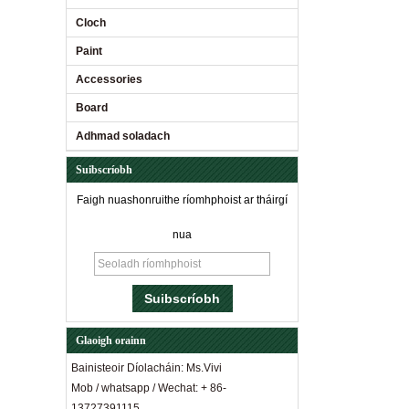
Cloch
Paint
Accessories
Board
Adhmad soladach
Suibscríobh
Faigh nuashonruithe ríomhphoist ar tháirgí
nua
Glaoigh orainn
Bainisteoir Díolacháin: Ms.Vivi
Mob / whatsapp / Wechat: + 86-
13727391115