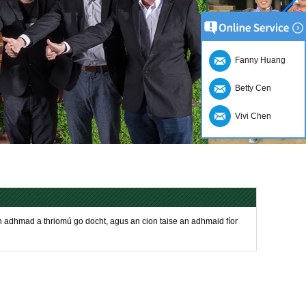
Fanny Huang
Betty Cen
Vivi Chen
ch adhmad a thriomú go docht, agus an cion taise an adhmaid fíor