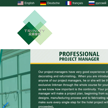
English
Deutsche
français
русский