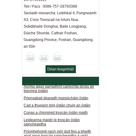
Teil / Facs : 0086-757-28793388
Seoladh monarcha: Leibhéal 4, Foirgneamh
A3, Crios Tionscail na hAois Nua,
Sráidbhaile Donghai, Baile Longjiang,
Dúiche Shunde, Cathair Foshan,
Guangdong Provice, Foshan, Guangdong,
an tSín
An fad idir tolg agus tábla caife: turgnamh
sóisialta "ceolfhoirne" ag dearthóirí spáis
óstáin
Ceithre rialacha chun cabhrú leat troscán
Déan teagmháil
óstáin ardchaighdeáin a aithint
anois
Aicmiú agus sainaithint cáilíochta doras an
tseomra óstáin
Prionsabail dearadh maisiúcháin óstán
Cad a thugann tolg óstán chuig an óstán
Conas a chinnimid troscán óstán maith
Leideanna maidir le troscán óstán
saincheaptha
Príomhphointí nach mór duit fios a bheith
agat agus troscán saincheaptha á ordú