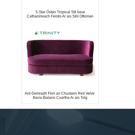
5-Star Óstán Tropical Stíl Íseal
Cathaoirleach Feistis Ar ais Stól Ottoman
Ard-Deireadh Fíon an Chustaim Red Velvet
Barra Bialann Cuartha Ar ais Tolg