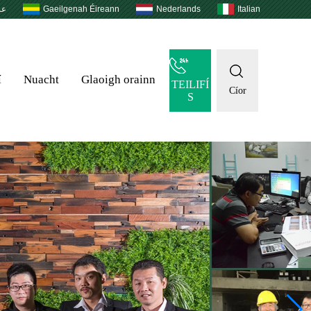
عر
Gaeilgenah Éireann
Nederlands
Italian
í
Nuacht
Glaoigh orainn
TEILIFÍ
Cíor
S