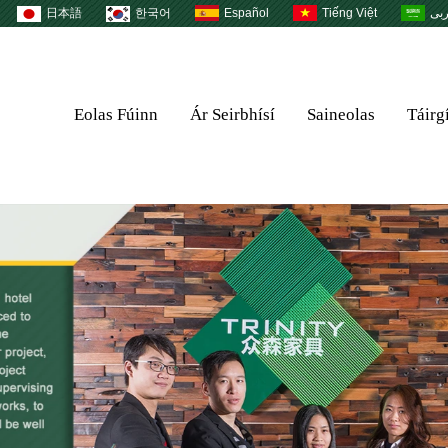
日本語
한국어
Español
Tiếng Việt
بى
Eolas Fúinn
Ár Seirbhísí
Saineolas
Táirg