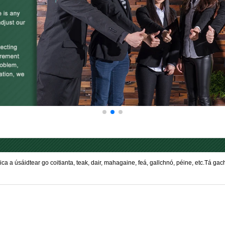
a a úsáidtear go coitianta, teak, dair, mahagaine, feá, gallchnó, péine, etc.Tá ga