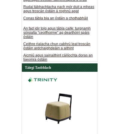
Rudaí tábhachtacha nach mór duit a mheas
agus troscán óstáin á roghnú agat
Conas tábla bia an óstáin a chothabháil
An fad idir tolg agus tábla caife: turgnamh
sóisialta "ceolfhoirne" ag dearthóirí spáis
óstáin
Ceithre rialacha chun cabhrú leat troscán
óstáin ardchaighdeáin a aithint
Aicmiú agus sainaithint cáilíochta doras an
tseomra óstáin
Prionsabail dearadh maisiúcháin óstán
Táirgí Taobhlach
Cad a thugann tolg óstán chuig an óstán
Conas a chinnimid troscán óstán maith
Leideanna maidir le troscán óstán
saincheaptha
Príomhphointí nach mór duit fios a bheith
agat agus troscán saincheaptha á ordú
Rudaí tábhachtacha nach mór duit a mheas
agus troscán óstáin á roghnú agat
Conas tábla bia an óstáin a chothabháil