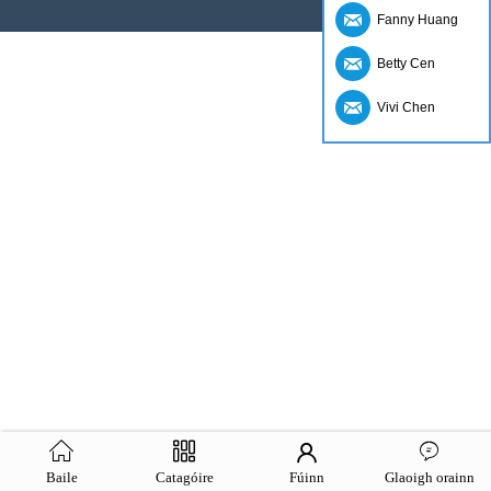
Fanny Huang
Betty Cen
Vivi Chen
Baile
Catagóire
Fúinn
Glaoigh orainn