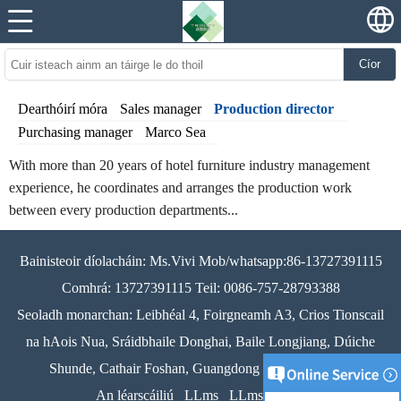
Cíor
Dearthóirí móra
Sales manager
Production director
Purchasing manager
Marco Sea
With more than 20 years of hotel furniture industry management
experience, he coordinates and arranges the production work
between every production departments...
Bainisteoir díolacháin: Ms.Vivi Mob/whatsapp:86-13727391115
Comhrá: 13727391115 Teil: 0086-757-28793388
Seoladh monarchan: Leibhéal 4, Foirgneamh A3, Crios Tionscail
na hAois Nua, Sráidbhaile Donghai, Baile Longjiang, Dúiche
Shunde, Cathair Foshan, Guangdong Provice, an tSín
An léarscáiliú
LLms
LLms Iomlán