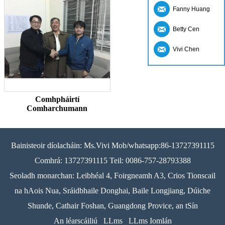
Fanny Huang
Betty Cen
Vivi Chen
Comhpháirtí
Comharchumann
Bainisteoir díolacháin: Ms.Vivi Mob/whatsapp:86-13727391115
Comhrá: 13727391115 Teil: 0086-757-28793388
Seoladh monarchan: Leibhéal 4, Foirgneamh A3, Crios Tionscail
na hAois Nua, Sráidbhaile Donghai, Baile Longjiang, Dúiche
Shunde, Cathair Foshan, Guangdong Provice, an tSín
An léarscáiliú
LLms
LLms Iomlán