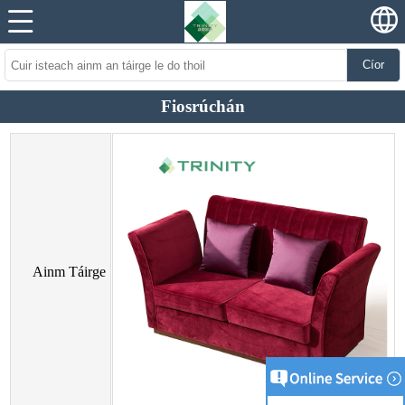
Cíor
Fiosrúchán
Ainm Táirge