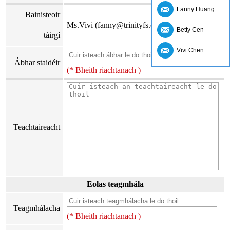
Fanny Huang
Bainisteoir
Ms.Vivi (fanny@trinityfs.cn)
Betty Cen
táirgí
Vivi Chen
Ábhar staidéir
(* Bheith riachtanach )
Teachtaireacht
Eolas teagmhála
Teagmhálacha
(* Bheith riachtanach )