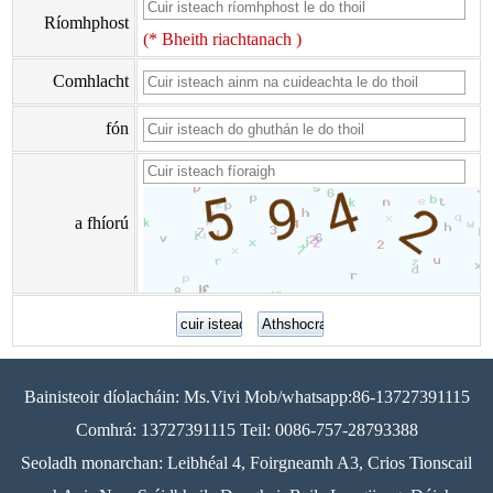
Ríomhphost
(* Bheith riachtanach )
Comhlacht
fón
a fhíorú
Bainisteoir díolacháin: Ms.Vivi Mob/whatsapp:86-13727391115
Comhrá: 13727391115 Teil: 0086-757-28793388
Seoladh monarchan: Leibhéal 4, Foirgneamh A3, Crios Tionscail