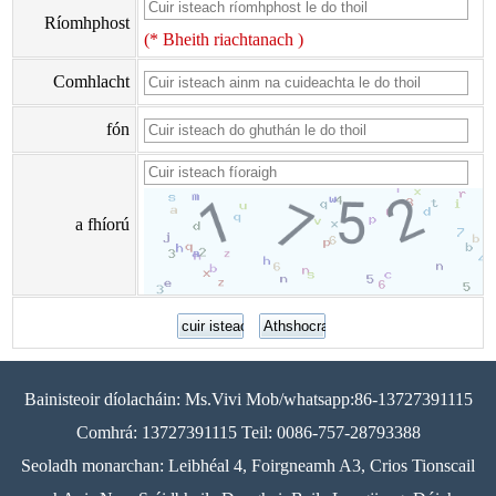
Ríomhphost
(* Bheith riachtanach )
Comhlacht
fón
a fhíorú
Bainisteoir díolacháin: Ms.Vivi Mob/whatsapp:86-13727391115
Comhrá: 13727391115 Teil: 0086-757-28793388
Seoladh monarchan: Leibhéal 4, Foirgneamh A3, Crios Tionscail