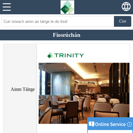
Cíor
Fiosrúchán
Ainm Táirge