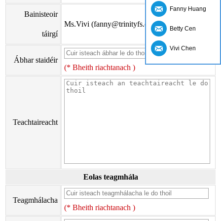
Fanny Huang
Bainisteoir
Ms.Vivi (fanny@trinityfs.cn)
Betty Cen
táirgí
Vivi Chen
Ábhar staidéir
(* Bheith riachtanach )
Teachtaireacht
Eolas teagmhála
Teagmhálacha
(* Bheith riachtanach )