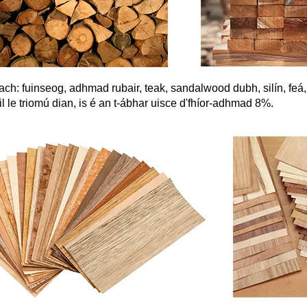
h: fuinseog, adhmad rubair, teak, sandalwood dubh, silín, feá, 
il le triomú dian, is é an t-ábhar uisce d'fhíor-adhmad 8%.