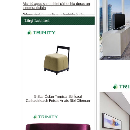
Prionsabail dearadh maisiúcháin óstán
Cad a thugann tolg óstán chuig an óstán
Conas a chinnimid troscán óstán maith
Táirgí Taobhlach
Leideanna maidir le troscán óstán
saincheaptha
Príomhphointí nach mór duit fios a bheith
agat agus troscán saincheaptha á ordú
Rudaí tábhachtacha nach mór duit a mheas
agus troscán óstáin á roghnú agat
Conas tábla bia an óstáin a chothabháil
5-Star Óstán Tropical Stíl Íseal
Cathaoirleach Feistis Ar ais Stól Ottoman