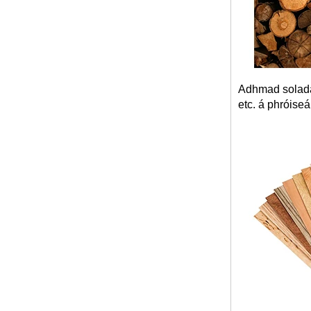
Óstán Boutique Stíl Nua-Aimseartha Velvet
Fáilteachais 3 Suíochán Upholstered
Adhmad soladac
etc. á phróiseá
5-Star Caighdeán Nua-Aimseartha Óstán
Déanta Simplí Bán Upholstered 3 Suíochán
Tolg