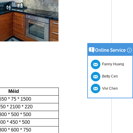
Fanny Huang
Betty Cen
Vivi Chen
Méid
550 * 75 * 1500
50 * 2100 * 220
800 * 500 * 500
00 * 450 * 500
800 * 600 * 750