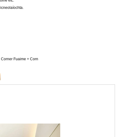
oine etc.
eicneolaíochta.
, Corner Fuaime + Corn