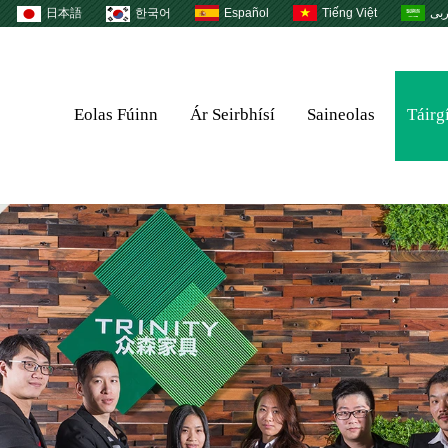
日本語
한국어
Español
Tiếng Việt
بى
Eolas Fúinn
Ár Seirbhísí
Saineolas
Táirg