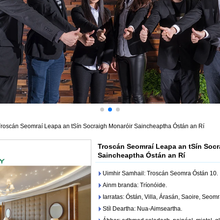
roscán Seomraí Leapa an tSín Socraigh Monaróir Saincheaptha Óstán an Rí
Troscán Seomraí Leapa an tSín Socr
Saincheaptha Óstán an Rí
Uimhir Samhail: Troscán Seomra Óstán 10.
Ainm branda: Tríonóide.
Iarratas: Óstán, Villa, Árasán, Saoire, Seo
Stíl Deartha: Nua-Aimseartha.