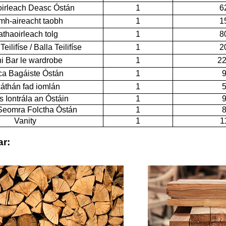
irleach Deasc Óstán
1
6
h-aireacht taobh
1
1
thaoirleach tolg
1
8
eilifíse / Balla Teilifíse
1
2
i Bar le wardrobe
1
22
a Bagáiste Óstán
1
9
áthán fad iomlán
1
5
 Iontrála an Óstáin
1
9
Seomra Folctha Óstán
1
8
Vanity
1
1
r: