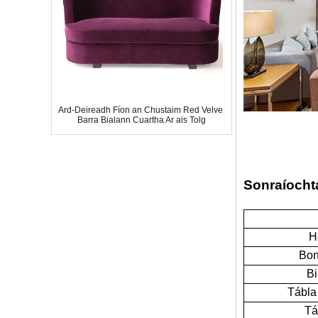
Ard-Deireadh Fíon an Chustaim Red Velvet
Barra Bialann Cuartha Ar ais Tolg
Sonraíocht
H
Bon
Bi
Tábla 
Is Fearr Díol 5 Star Hotel Standard Déanta
Tá
Trí Suíochán Tolg Lounge Fabraic