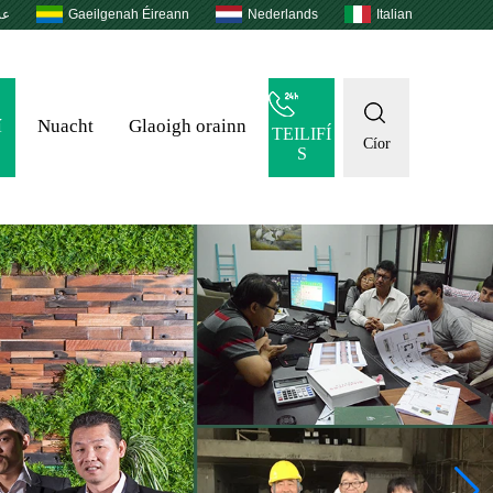
عر
Gaeilgenah Éireann
Nederlands
Italian
í
Nuacht
Glaoigh orainn
TEILIFÍ
Cíor
S