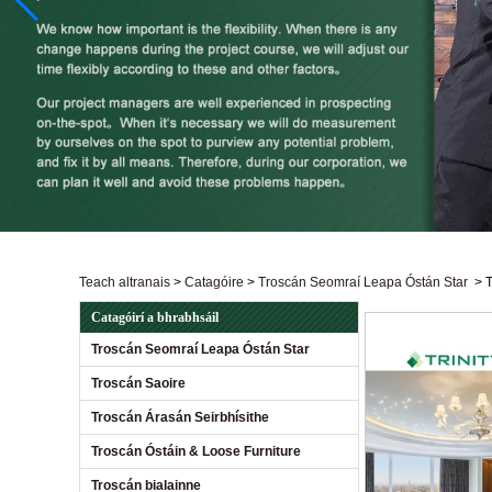
Teach altranais
>
Catagóire
>
Troscán Seomraí Leapa Óstán Star
>
T
Catagóirí a bhrabhsáil
Troscán Seomraí Leapa Óstán Star
Troscán Saoire
Troscán Árasán Seirbhísithe
Troscán Óstáin & Loose Furniture
Troscán bialainne