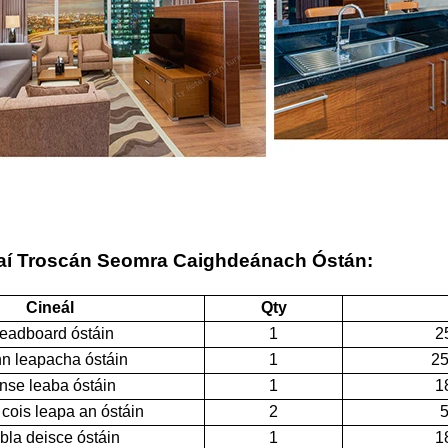
aí Troscán Seomra Caighdeánach Óstán:
Cineál
Qty
eadboard óstáin
1
2
n leapacha óstáin
1
25
nse leaba óstáin
1
1
cois leapa an óstáin
2
5
bla deisce óstáin
1
1