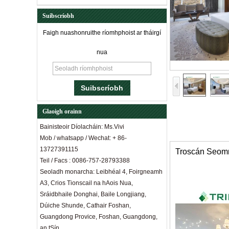
Suibscríobh
Faigh nuashonruithe ríomhphoist ar tháirgí
nua
Glaoigh orainn
Bainisteoir Díolacháin: Ms.Vivi
Mob / whatsapp / Wechat: + 86-
13727391115
Troscán Seomr
Teil / Facs : 0086-757-28793388
Seoladh monarcha: Leibhéal 4, Foirgneamh
A3, Crios Tionscail na hAois Nua,
Sráidbhaile Donghai, Baile Longjiang,
Dúiche Shunde, Cathair Foshan,
Guangdong Provice, Foshan, Guangdong,
An fad idir tolg agus tábla caife: turgnamh
an tSín