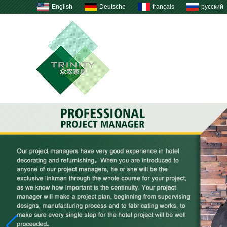
English
Deutsche
français
русский