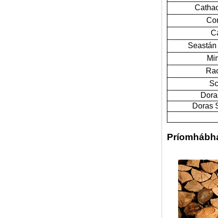
Cathao
Com
Ca
Seastán T
Min
Rac
Sc
Doras
Doras 
Tolg stocaireachta glactha óstán nua-
aimseartha só ardchaighdeáin i leathar
nádúrtha
Príomhábha