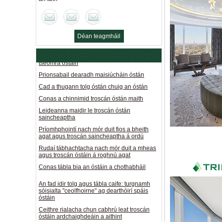
sóisialta "ceolfhoirne" ag dearthóirí spáis
óstáin
Ceithre rialacha chun cabhrú leat troscán
óstáin ardchaighdeáin a aithint
Déan teagmháil
Aicmiú agus sainaithint cáilíochta doras an
tseomra óstáin
anois
Prionsabail dearadh maisiúcháin óstán
Cad a thugann tolg óstán chuig an óstán
Conas a chinnimid troscán óstán maith
Leideanna maidir le troscán óstán
saincheaptha
Príomhphointí nach mór duit fios a bheith
agat agus troscán saincheaptha á ordú
Rudaí tábhachtacha nach mór duit a mheas
agus troscán óstáin á roghnú agat
Conas tábla bia an óstáin a chothabháil
An fad idir tolg agus tábla caife: turgnamh
sóisialta "ceolfhoirne" ag dearthóirí spáis
óstáin
Ceithre rialacha chun cabhrú leat troscán
óstáin ardchaighdeáin a aithint
Aicmiú agus sainaithint cáilíochta doras an
tseomra óstáin