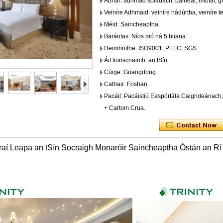
Ábhar: adhmad soladach, painéal, miotal, gl
Veiníre Adhmaid: veiníre nádúrtha, veiníre t
Méid: Saincheaptha.
Barántas: Níos mó ná 5 bliana.
Deimhnithe: ISO9001, PEFC, SGS.
Áit tionscnaimh: an tSín.
Cúige: Guangdong.
Cathair: Foshan.
Pacáil: Pacáistiú Easpórtála Caighdeánach
+ Cartom Crua.
aí Leapa an tSín Socraigh Monaróir Saincheaptha Óstán an Rí