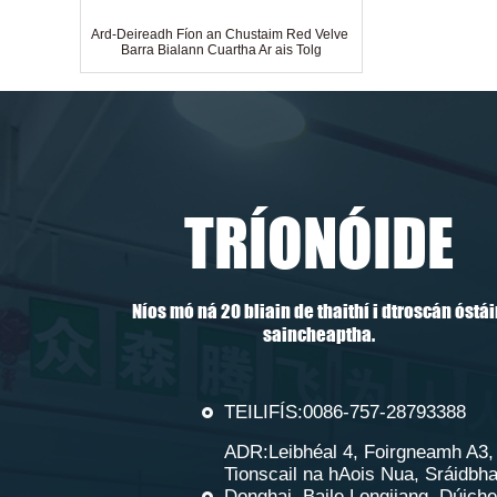
Ard-Deireadh Fíon an Chustaim Red Velvet
Barra Bialann Cuartha Ar ais Tolg
TRÍONÓIDE
Níos mó ná 20 bliain de thaithí i dtroscán óstá
saincheaptha.
Is Fearr Díol 5 Star Hotel Standard Déanta
Trí Suíochán Tolg Lounge Fabraic
TEILIFÍS:0086-757-28793388
ADR:Leibhéal 4, Foirgneamh A3,
Tionscail na hAois Nua, Sráidbha
Donghai, Baile Longjiang, Dúiche