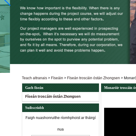
Teach altranais
>
Físeáin
>
Físeán troscáin óstán Zhongsen
>
Monarói
Gach físeán
Monaróir troscáin ó
Físeán troscáin óstán Zhongsen
Suibscríobh
Faigh nuashonruithe ríomhphoist ar tháirgí
nua