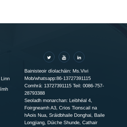
Bainisteoir díolacháin: Ms.Vivi
Mob/whatsapp:86-13727391115
 Linn
Comhrá: 13727391115 Teil: 0086-757-
uímh
28793388
Seoladh monarchan: Leibhéal 4,
Foirgneamh A3, Crios Tionscail na
hAois Nua, Sráidbhaile Donghai, Baile
Longjiang, Dúiche Shunde, Cathair