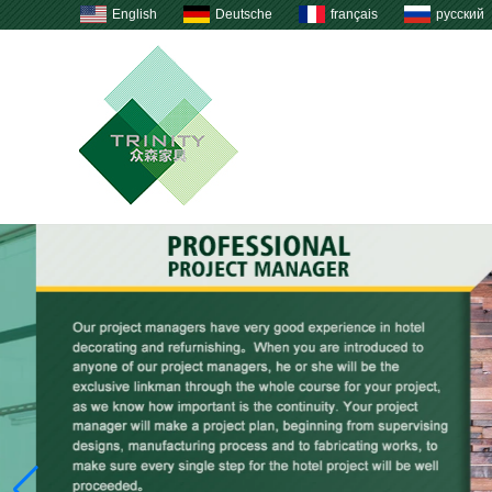
English
Deutsche
français
русский