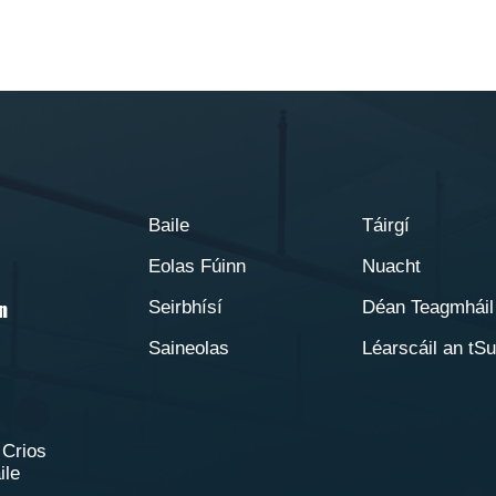
Baile
Táirgí
Eolas Fúinn
Nuacht
Seirbhísí
Déan Teagmháil
in
Saineolas
Léarscáil an tS
 Crios
ile