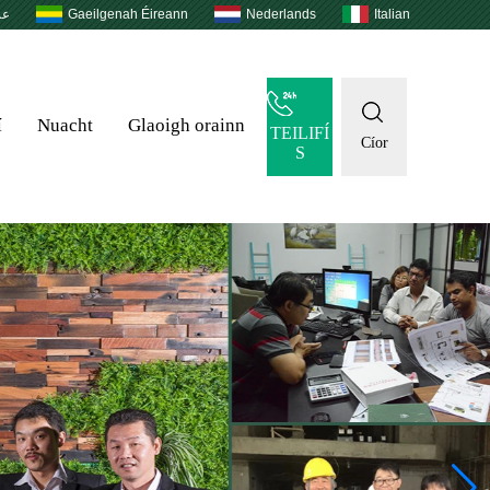
عر
Gaeilgenah Éireann
Nederlands
Italian
í
Nuacht
Glaoigh orainn
TEILIFÍ
Cíor
S