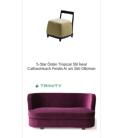
saincheaptha
Príomhphointí nach mór duit fios a bheith
agat agus troscán saincheaptha á ordú
Rudaí tábhachtacha nach mór duit a mheas
agus troscán óstáin á roghnú agat
Conas tábla bia an óstáin a chothabháil
5-Star Óstán Tropical Stíl Íseal
Cathaoirleach Feistis Ar ais Stól Ottoman