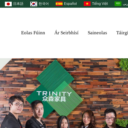
日本語
한국어
Español
Tiếng Việt
بى
Eolas Fúinn
Ár Seirbhísí
Saineolas
Táirg