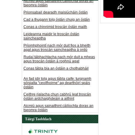
Prionsabail dearadh maisiúcháin óstán
Cad a thugann tolg óstán chuig an óstán
Conas a chinnimid troscán óstán maith
Leideanna maidir le troscán óstán
saincheaptha
Príomhphointí nach mór duit fios a bheith
agat agus troscán saincheaptha á ordú
Rudaí tábhachtacha nach mór duit a mheas
agus troscán óstáin á roghnú agat
Conas tábla bia an óstáin a chothabháil
An fad idir tolg agus tábla caife: turgnamh
sóisialta "ceolfhoirne" ag dearthóirí spáis
óstáin
Ceithre rialacha chun cabhrú leat troscán
óstáin ardchaighdeáin a aithint
Aicmiú agus sainaithint cáilíochta doras an
tseomra óstáin
Prionsabail dearadh maisiúcháin óstán
Cad a thugann tolg óstán chuig an óstán
Táirgí Taobhlach
Conas a chinnimid troscán óstán maith
Leideanna maidir le troscán óstán