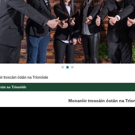
r troscáin óstán na Tríonóide
stán na Tríonóide
Monaróir troscáin óstán na Trío