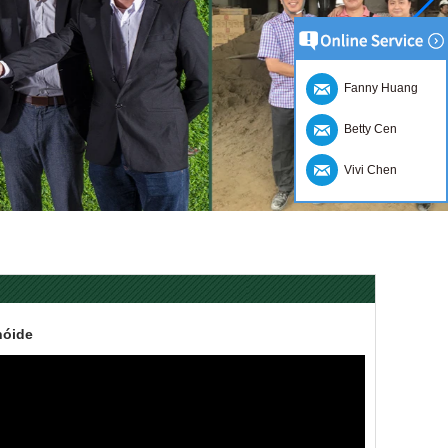
Fanny Huang
Betty Cen
Vivi Chen
nóide