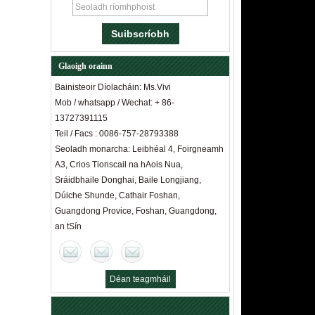
Glaoigh orainn
Bainisteoir Díolacháin: Ms.Vivi
Mob / whatsapp / Wechat: + 86-
13727391115
Teil / Facs : 0086-757-28793388
Seoladh monarcha: Leibhéal 4, Foirgneamh
A3, Crios Tionscail na hAois Nua,
Sráidbhaile Donghai, Baile Longjiang,
Dúiche Shunde, Cathair Foshan,
Guangdong Provice, Foshan, Guangdong,
an tSín
An fad idir tolg agus tábla caife: turgnamh
sóisialta "ceolfhoirne" ag dearthóirí spáis
óstáin
Ceithre rialacha chun cabhrú leat troscán
Déan teagmháil
óstáin ardchaighdeáin a aithint
anois
Aicmiú agus sainaithint cáilíochta doras an
tseomra óstáin