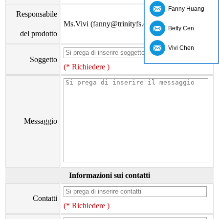
Fanny Huang
Responsabile
Ms.Vivi (fanny@trinityfs.cn)
Betty Cen
del prodotto
Vivi Chen
Soggetto
(* Richiedere )
Messaggio
Informazioni sui contatti
Contatti
(* Richiedere )