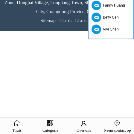
Zone, Donghai Village, Longjiang Town, Shunde District, Foshan
Fanny Huang
City, Guangdong Provice, China
Betty Cen
Sitemap
LLm's
LLms vol
Vivi Chen
Thuis
Categorie
Over ons
Neem contact op