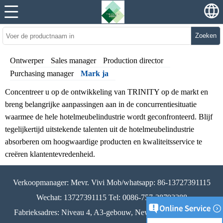
Zoeken
Ontwerper
Sales manager
Production director
Purchasing manager
Mark ja
Concentreer u op de ontwikkeling van TRINITY op de markt en
breng belangrijke aanpassingen aan in de concurrentiesituatie
waarmee de hele hotelmeubelindustrie wordt geconfronteerd. Blijf
tegelijkertijd uitstekende talenten uit de hotelmeubelindustrie
absorberen om hoogwaardige producten en kwaliteitsservice te
creëren klantentevredenheid.
Verkoopmanager: Mevr. Vivi Mob/whatsapp: 86-13727391115
Wechat: 13727391115 Tel: 0086-757-28793388
Fabrieksadres: Niveau 4, A3-gebouw, New Century Industrial