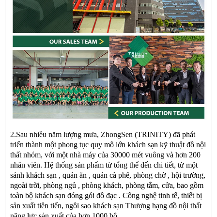
2.Sau nhiều năm lượng mưa, ZhongSen (TRINITY) đã phát
triển thành một phong tục quy mô lớn
khách sạn
kỹ thuật
đồ nội
thất
nhóm, với một nhà máy của 30000 mét vuông và hơn 200
nhân viên. Hệ thống sản phẩm từ tổng thể đến chi tiết, từ một
sảnh khách sạn
,
quán ăn
, quán cà phê,
phòng chờ
, hội trường,
ngoài trời,
phòng ngủ
, phòng khách, phòng tắm, cửa, bao gồm
toàn bộ
khách sạn
đóng gói đồ đạc
. Công nghệ tinh tế, thiết bị
sản xuất tiên tiến, ngôi sao
khách sạn
Thượng hạng
đồ nội thất
năng lực sản xuất của hơn 1000 bộ.