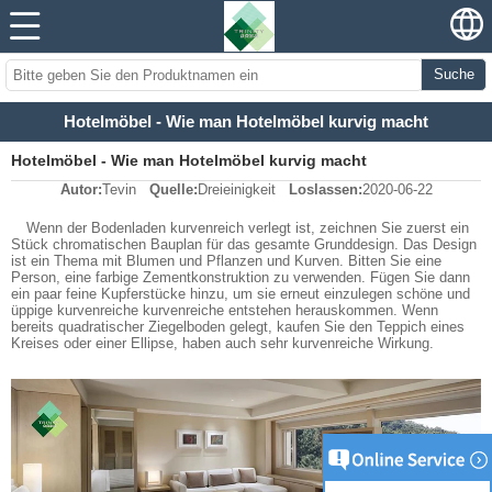
Suche
Hotelmöbel - Wie man Hotelmöbel kurvig macht
Hotelmöbel - Wie man Hotelmöbel kurvig macht
Autor:
Tevin
Quelle:
Dreieinigkeit
Loslassen:
2020-06-22
Wenn der Bodenladen kurvenreich verlegt ist, zeichnen Sie zuerst ein
Stück chromatischen Bauplan für das gesamte Grunddesign. Das Design
ist ein Thema mit Blumen und Pflanzen und Kurven. Bitten Sie eine
Person, eine farbige Zementkonstruktion zu verwenden. Fügen Sie dann
ein paar feine Kupferstücke hinzu, um sie erneut einzulegen schöne und
üppige kurvenreiche kurvenreiche entstehen herauskommen. Wenn
bereits quadratischer Ziegelboden gelegt, kaufen Sie den Teppich eines
Kreises oder einer Ellipse, haben auch sehr kurvenreiche Wirkung.