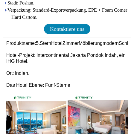
Stadt: Foshan.
Verpackung: Standard-Exportverpackung, EPE + Foam Corner
+ Hard Cartom.
Kontaktiere uns
Produktname:
5.
Stern
Hotel
Zimmer
Möblierung
modern
Schlaf
Hotel-Projekt: Intercontinental Jakarta Pondok Indah, ein
IHG Hotel.
Ort: Indien.
Das Hotel Ebene: Fünf-Sterne