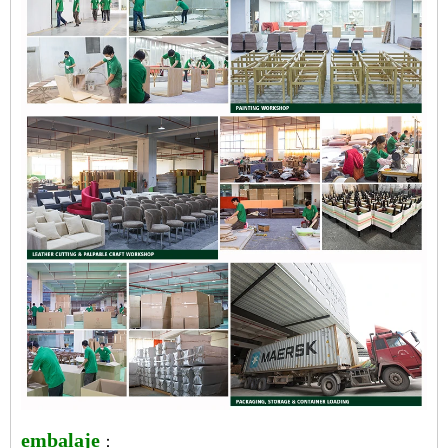
embalaje
：