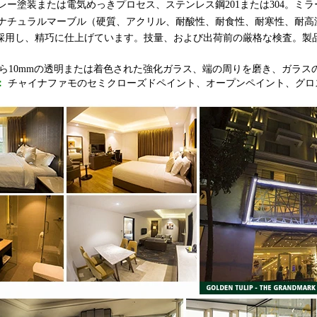
レー塗装または電気めっきプロセス、ステンレス鋼201または304。ミラー
ナチュラルマーブル（硬質、アクリル、耐酸性、耐食性、耐寒性、耐高
採用し、精巧に仕上げています。技量、および出荷前の厳格な検査。製
から10mmの透明または着色された強化ガラス、端の周りを磨き、ガラ
：
チャイナファモのセミクローズドペイント、オープンペイント、グロ