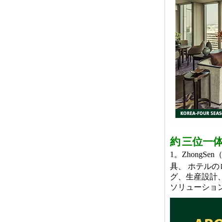
天然皮革の高品質で豪華で豪華なモダンなホ
テルのレセプションロビーソファ
約
三位一
1。Zhong
具
、
ホテルの
グ、生産設計
ソリューショ
ブティックホテルモダンスタイルベルベット