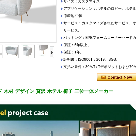
サイズ：カスタマイズ
アプリケーション：ホテルのロビー、ホテ
原産地;中国
サービス：カスタマイズされたサービス、
サービス。
パッキング：EPEフォームコーナーハード
保証：5年以上。
保証：1年。
証明書：ISO9001：2019、SGS。
支払い条件：30％T / Tデポジットおよび7
ド
木材
デザイン
贅沢
ホテル
椅子
三位一体メーカー