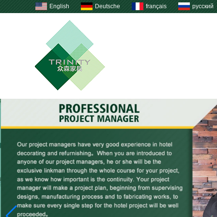
English
Deutsche
français
русский