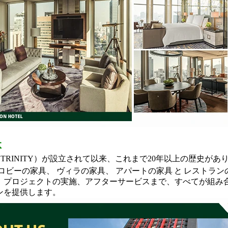
体
Sen（TRINITY）が設立されて以来、これまで20年以上の歴史が
ロビーの家具
、
ヴィラの家具
、
アパートの家具
と
レストラン
、プロジェクトの実施、アフターサービスまで、すべてが組み
ンを提供します。