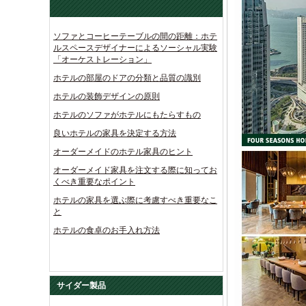
ソファとコーヒーテーブルの間の距離：ホテ
ルスペースデザイナーによるソーシャル実験
「オーケストレーション」
ホテルの部屋のドアの分類と品質の識別
ホテルの装飾デザインの原則
ホテルのソファがホテルにもたらすもの
良いホテルの家具を決定する方法
オーダーメイドのホテル家具のヒント
オーダーメイド家具を注文する際に知ってお
くべき重要なポイント
ホテルの家具を選ぶ際に考慮すべき重要なこ
と
ホテルの食卓のお手入れ方法
サイダー製品