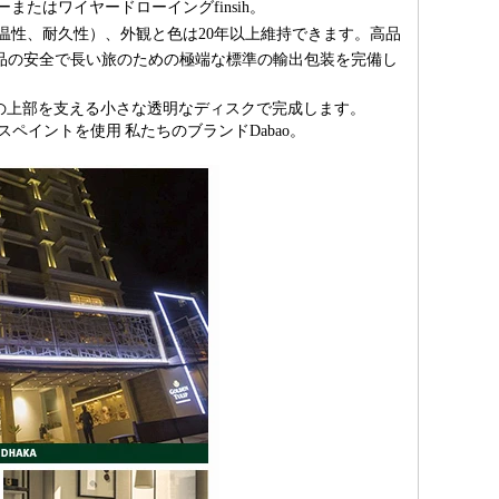
またはワイヤードローイングfinsih。
温性、耐久性）、外観と色は20年以上維持できます。高品
品の安全で長い旅のための極端な標準の輸出包装を完備し
スの上部を支える小さな透明なディスクで完成します。
スペイントを使用
私たちのブランドDabao。