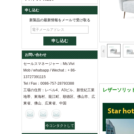
申し込む
新製品の最新情報をメールで受け取る
お問い合わせ
セールスマネージャー：Ms.Vivi
Mob / whatsapp / Wechat：+ 86-
13727391115
Tel / Fax：0086-757-28793388
レザーソリッ
工場の住所：レベル4、A3ビル、新世紀工業
地帯、東海村、龍江町、順徳区、佛山市、広
東省、佛山、広東省、中国
今コンタクトして
ください