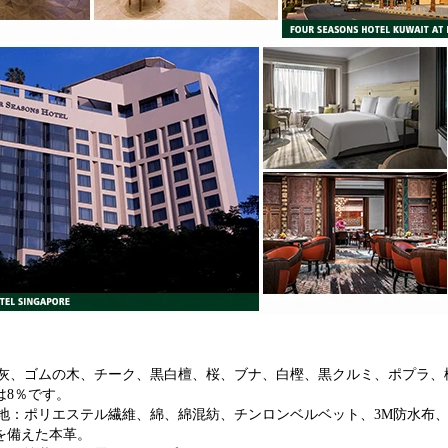
灰、ゴムの木、チーク、黒白檀、桜、ブナ、白樫、黒クルミ、ポプラ、
は8％です。
地：ポリエステル繊維、綿、綿混紡、チンロンベルベット、3M防水布、難燃性お
ancyを備えた本革。