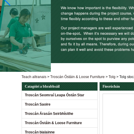
Teach altranais
>
Troscán Óstáin & Loose Furniture
>
Tolg
>
Tolg sto
Catagóirí a bhrabhsáil
Fiosrúchán
Troscán Seomraí Leapa Óstán Star
Troscán Saoire
Troscán Árasán Seirbhísithe
Troscán Óstáin & Loose Furniture
Troscán bialainne