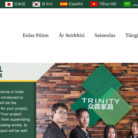
日本語
한국어
Español
Tiếng Việt
بى
Eolas Fúinn
Ár Seirbhísí
Saineolas
Táirg