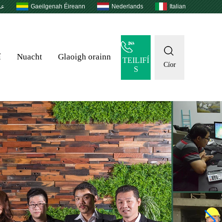
عر
Gaeilgenah Éireann
Nederlands
Italian
í
Nuacht
Glaoigh orainn
TEILIFÍ
Cíor
S