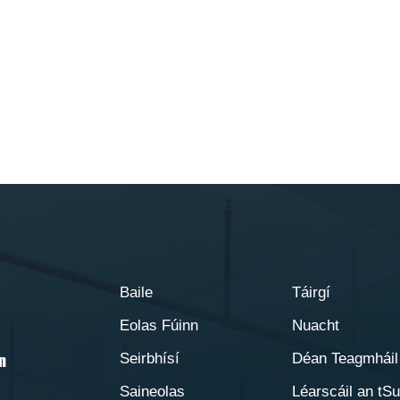
Baile
Táirgí
Eolas Fúinn
Nuacht
Seirbhísí
Déan Teagmháil
in
Saineolas
Léarscáil an tS