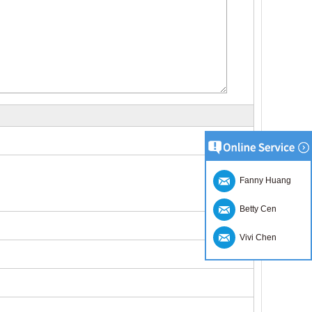
Fanny Huang
Betty Cen
Vivi Chen