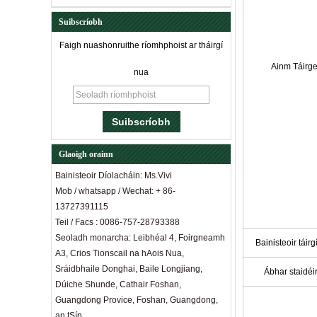
Suibscríobh
Faigh nuashonruithe ríomhphoist ar tháirgí
Ainm Táirg
nua
Glaoigh orainn
Bainisteoir Díolacháin: Ms.Vivi
Mob / whatsapp / Wechat: + 86-
13727391115
Teil / Facs : 0086-757-28793388
Seoladh monarcha: Leibhéal 4, Foirgneamh
Bainisteoir táirg
A3, Crios Tionscail na hAois Nua,
Sráidbhaile Donghai, Baile Longjiang,
Ábhar staidéi
Dúiche Shunde, Cathair Foshan,
Guangdong Provice, Foshan, Guangdong,
an tSín