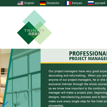
English
Deutsche
français
русский