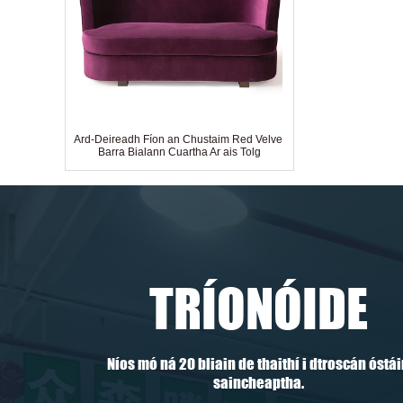
Ard-Deireadh Fíon an Chustaim Red Velvet
Barra Bialann Cuartha Ar ais Tolg
TRÍONÓIDE
Níos mó ná 20 bliain de thaithí i dtroscán óstá
saincheaptha.
Is Fearr Díol 5 Star Hotel Standard Déanta
Trí Suíochán Tolg Lounge Fabraic