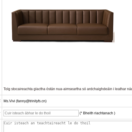
e
Tolg stocaireachta glactha óstán nua-aimseartha só ardchaighdeáin i leathar ná
í
Ms.Vivi (fanny@trinityfs.cn)
r
(* Bheith riachtanach )