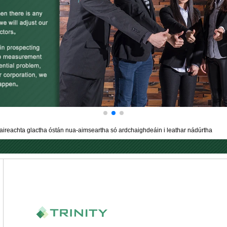
caireachta glactha óstán nua-aimseartha só ardchaighdeáin i leathar nádúrtha