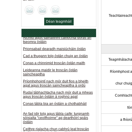
An fad idir tolg agus tábla caife: turgnamh
sóisialta "ceolfhoirne" ag dearthóirí spáis
óstáin
Teachtaireach
Déan teagmháil
Ceithre rialacha chun cabhrú leat troscán
óstáin ardchaighdeáin a aithint
anois
Aicmiú agus sainaithint cáilíochta doras an
tseomra óstáin
Prionsabail dearadh maisiúcháin óstán
Cad a thugann tolg óstán chuig an óstán
Conas a chinnimid troscán óstán maith
Teagmhálach
Leideanna maidir le troscán óstán
saincheaptha
Ríomhphost 
Príomhphointí nach mór duit fios a bheith
agat agus troscán saincheaptha á ordú
chur chui
Rudaí tábhachtacha nach mór duit a mheas
agus troscán óstáin á roghnú agat
Comhlach
Conas tábla bia an óstáin a chothabháil
fó
An fad idir tolg agus tábla caife: turgnamh
sóisialta "ceolfhoirne" ag dearthóirí spáis
óstáin
a fhíor
Ceithre rialacha chun cabhrú leat troscán
óstáin ardchaighdeáin a aithint