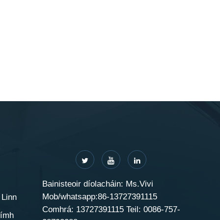
Bainisteoir díolacháin: Ms.Vivi
Mob/whatsapp:86-13727391115
 Linn
Comhrá: 13727391115 Teil: 0086-757-
uímh