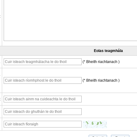
t
Eolas teagmhála
a
(* Bheith riachtanach )
a
(* Bheith riachtanach )
g
t
n
ú