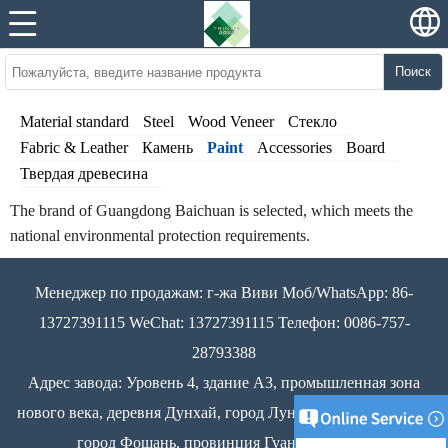
Поиск
Material standard
Steel
Wood Veneer
Стекло
Fabric & Leather
Камень
Paint
Accessories
Board
Твердая древесина
The brand of Guangdong Baichuan is selected, which meets the
national environmental protection requirements.
Менеджер по продажам: г-жа Виви Моб/WhatsApp: 86-
13727391115 WeChat: 13727391115 Телефон: 0086-757-
28793388
Адрес завода: Уровень 4, здание A3, промышленная зона
нового века, деревня Дунхай, город Лунцзян, район Шунде,
город Фошань, провинция Гуандун, Китай