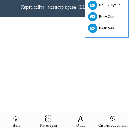
Фанни Хуанг
Карта сайта
магистр права
LLms Полный
Betty Cen
Виви Чен
Дом
Категория
О нас
Свяжитесь с нами