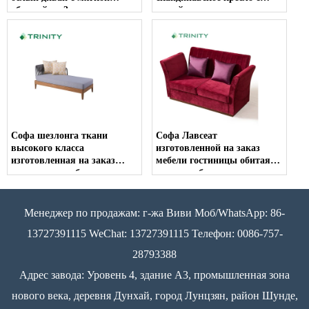
обивкой на 3 места
рамой из цельного дерева
Софа шезлонга ткани
Софа Лавсеат
высокого класса
изготовленной на заказ
изготовленная на заказ
мебели гостиницы обитая
современная обитая тканью
красным бархатом
самомоднейшая
Менеджер по продажам: г-жа Виви Моб/WhatsApp: 86-
13727391115 WeChat: 13727391115 Телефон: 0086-757-
28793388
Адрес завода: Уровень 4, здание A3, промышленная зона
нового века, деревня Дунхай, город Лунцзян, район Шунде,