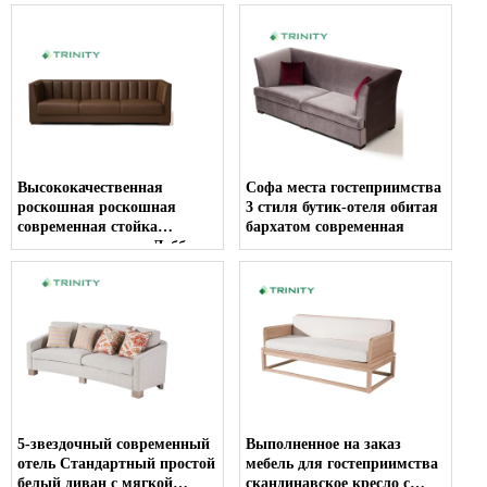
изогнутая рестораном
задняя
Высококачественная
Софа места гостеприимства
роскошная роскошная
3 стиля бутик-отеля обитая
современная стойка
бархатом современная
регистрации отеля Лобби-
диван из натуральной кожи
5-звездочный современный
Выполненное на заказ
отель Стандартный простой
мебель для гостеприимства
белый диван с мягкой
скандинавское кресло с