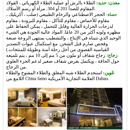
معدن: حديد:
الطلاء بالرش أو عملية الطلاء الكهربائي ، الفولاذ
المقاوم للصدأ 201 أو 304. مرآة أو رسم الأسلاك.
الحجر الاصطناعي والرخام الطبيعي (صلب ، أكريليك ،
حصاة:
مقاوم للأحماض ، مقاوم للتآكل ، مقاوم للبرودة ، مقاوم
لدرجات الحرارة العالية وقابل للتحمل ، يمكن الحفاظ على
مظهره ولونه أكثر من 20 عامًا. المواد عالية الجودة هي الشيء
الوحيد الذي نتبناه في الإنتاج ، والتشطيب بمنتهى الروعة صنعة
وفحص صارم قبل الشحن. مع استكمال عبوات التصدير
القياسية القصوى من أجل رحلة آمنة وطويلة للمنتجات.)
زجاج:
زجاج شفاف أو ملون من 5 مم إلى 10 مم ، يتم تلميعه
حول الحافة ، ويكتمل بقرص شفاف صغير لدعم الجزء العلوي
من الزجاج.
تلوين:
استخدم الطلاء شبه المغلق والطلاء المفتوح والطلاء
العلامة التجارية الأمريكية Dabao.
اللامع من China famo