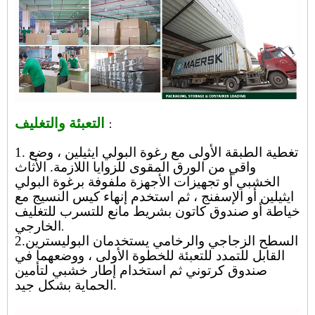
التعبئة والتغليف
：
1. تغطية الطبقة الأولى مع رغوة البولي ايثيلين ، وضع
واقي من الورق المقوى للزوايا اللازمة. الأثاث
الخشبي أو تجهيزات الأجهزة ملفوفة برغوة البولي
ايثيلين أو الإسفنج ، ثم استخدم إنهاء كيس النسيج مع
خياطة أو صندوق كاتون بشريط مانع للتسرب للتغليف
الخارجي
.
2.السطح الزجاجي والرخامي يستخدمان البوليسترين
القابل للتمدد للتعبئة للخطوة الأولى ، ووضعهما في
صندوق كرتوني ثم استخدام إطار خشبي لتأمين
الحماية بشكل جيد.