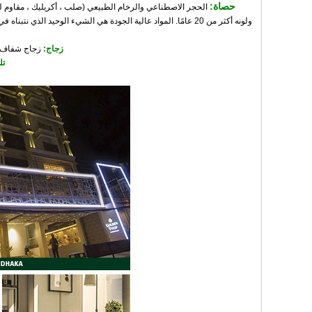
حصاة:
الحجر الاصطناعي والرخام الطبيعي (صلب ، أكريليك ، مقاوم لل
ولونه أكثر من 20 عامًا. المواد عالية الجودة هي الشيء الوحيد
زجاج:
زجاج شفاف أو ملون من 5 مم إلى 10 مم ، يتم تلميعه حول ال
تل