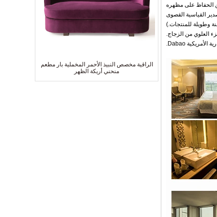
كن الحفاظ على مظهره
تصدير القياسية القصوى
ة وطويلة للمنتجات.)
 الأمريكية Dabao.
الراقية مخصص النبيذ الأحمر المخملية بار مطعم
منحني أريكة الظهر
أفضل بيع 5 نجوم فندق قياسي مصنوع من ثلاثة
مقاعد قماشية صالة أريكة