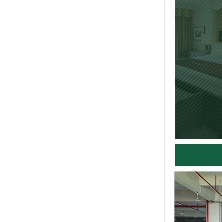
فندق بوتيك حديث الطراز المخملي منجد الضيافة
3 مقاعد أريكة
فندق حديث من فئة 5 نجوم مصنوع بشكل قياسي
بسيط باللون الأبيض منجد وأريكة بثلاثة مقاعد