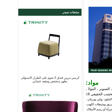
منتجات سيدر
كرسي تزيين فندق 5 نجوم على الطراز الاستوائي
مواد:
بظهر منخفض ومقعد عثماني
صنوبر ، البتولا ،
خشب الحقيقي 8٪
 ومقاومة للحريق ومثبطات اللهب. الجلود: بولي يوريثان ،
لحريق ومثبطات اللهب.