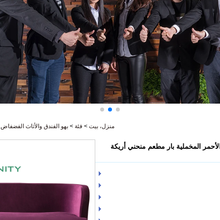
منزل، بيت
>
فئة
>
بهو الفندق والأثاث الفضفاض
>
لأحمر المخملية بار مطعم منحني أريكة