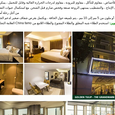
أحماض ، مقاوم للتآكل ، مقاوم للبرودة ، مقاوم لدرجات الحرارة العالية وقابل للتحمل ، يم
 الذي نتبناه في الإنتاج ، والتشطيب بمنتهى الروعة صنعة وفحص صارم قبل الشحن. مع استكمال عبوات ال
من أجل رحلة آمن
حافة ، ويكتمل بقرص شفاف صغير لدعم الجزء العلوي من الزجاج.
وين:
استخدم الطلاء شبه المغلق والطلاء المفتوح والطلاء اللامع من China famo
العلامة التجارية