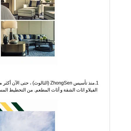
1.منذ تأسيس ZhongSen (الثالوث) ، حتى الآن أكثر من 20 عامًا من التاريخ ، فهو محترف
الفيلا
و
اثاث الشقة
و
أثاث المطعم
.
من التخطيط المسبق