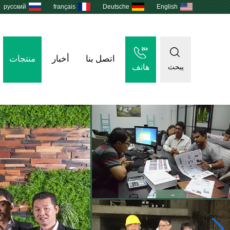
русский
français
Deutsche
English
اتصل بنا
أخبار
منتجات
هاتف
يبحث