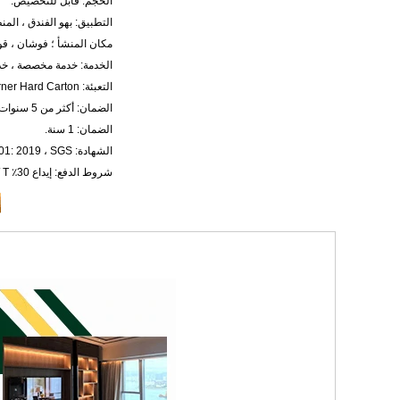
الحجم: قابل للتخصيص.
التطبيق: بهو الفندق ، المنط
مكان المنشأ ؛ فوشان ، قوا
الخدمة: خدمة مخصصة ، خدم
التعبئة: EPE Foam Corner Hard Carton.
الضمان: أكثر من 5 سنوات.
الضمان: 1 سنة.
الشهادة: ISO9001: 2019 ، SGS.
شروط الدفع: إيداع 30٪ T / T ورصيد 70٪ قبل التسليم.