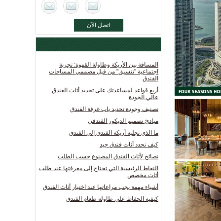
اتصل الآن
المسافة بين الأريكة وطاولة القهوة: تجربة
اجتماعية "تنسيق" من قبل مصممي المساحات
الفندق
أربع قواعد لمساعدتك على تحديد أثاث الفندق
عالي الجودة
تصنيف وجودة تحديد باب غرفة الفندق
مبادئ تصميم الديكور الفندقي
ما الذي تجلبه أريكة الفندق إلى الفندق
كيف نحدد أثاث فندق جيد
نصائح لأثاث الفندق المصنوع حسب الطلب
النقاط الرئيسية التي تحتاج إلى معرفتها عند طلب
أثاث مخصص
أشياء مهمة يجب مراعاتها عند اختيار أثاث الفندق
كيفية الحفاظ على طاولة طعام الفندق