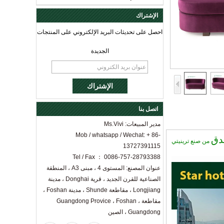
الإشتراك
احصل على تحديثات البريد الإلكتروني على المنتجات
الجديدة
اتصل بنا
مدير المبيعات: Ms.Vivi
Mob / whatsapp / Wechat: + 86-
ندق
من صنع ترينيتي
13727391115
Tel / Fax ： 0086-757-28793388
عنوان المصنع: المستوى 4 ، مبنى A3 ، المنطقة
الصناعية للقرن الجديد ، قرية Donghai ، مدينة
Longjiang ، مقاطعة Shunde ، مدينة Foshan ،
مقاطعة Guangdong Provice ، Foshan ،
Guangdong ، الصين