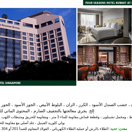
 الصندل الأسود ، الكرز ، الزان ، البلوط الأبيض ، الجوز الأسود ، الحور ، ال
إلخ. يجري معالجتها بالتجفيف الصارم ، المحتوى المائي لل
النسيج: ألياف البوليستر ، والقطن ، والقطن المخلوط ، ومخمل تشينلون ، وقطعة قماش مقاومة للماء 3 متر ،
بولي كلوريد الفينيل ، جلد أصلي مع مقاومة ل
معدن: حديد:
الطلاء بالرش أو عملية الطلاء الكهربائي ، الفولاذ المقاوم للصدأ 201 أو 304. مرآة أو رسم الأسلاك.