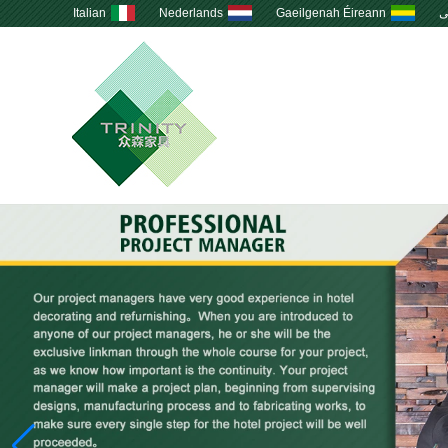
ى
Gaeilgenah Éireann
Nederlands
Italian