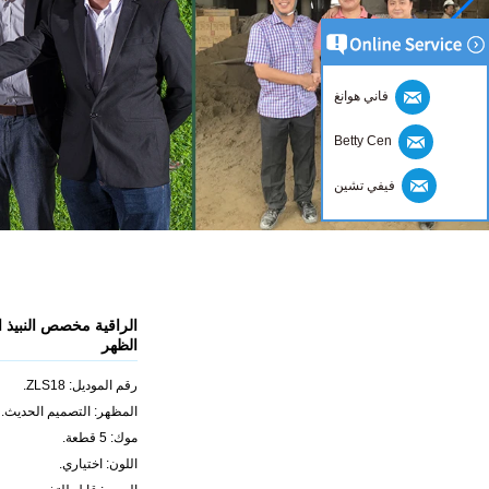
فاني هوانغ
Betty Cen
فيفي تشين
الراقية مخصص النبيذ ا
الظهر
رقم الموديل: ZLS18.
المظهر: التصميم الحديث.
موك: 5 قطعة.
اللون: اختياري.