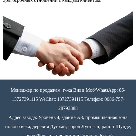
долгосрочных отношений с каждым клиентом.
Менеджер по продажам: г-жа Виви Моб/WhatsApp: 86-
13727391115 WeChat: 13727391115 Телефон: 0086-757-
28793388
Адрес завода: Уровень 4, здание A3, промышленная зона
нового века, деревня Дунхай, город Лунцзян, район Шунде,
город Фошань, провинция Гуандун, Китай