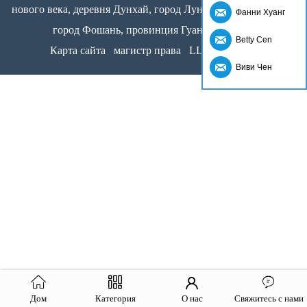
нового века, деревня Дунхай, город Лунцзян, район Шунде,
Фанни Хуанг
город Фошань, провинция Гуандун, Китай
Betty Cen
Карта сайта
магистр права
LLms Полный
Виви Чен
Дом
Категория
О нас
Свяжитесь с нами