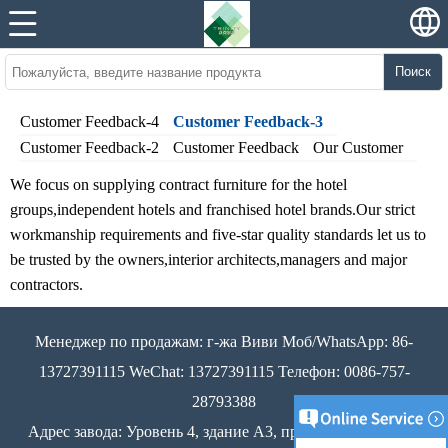
Поиск
Customer Feedback-4
Customer Feedback-3
Customer Feedback-2
Customer Feedback
Our Customer
We focus on supplying contract furniture for the hotel
groups,independent hotels and franchised hotel brands.Our strict
workmanship requirements and five-star quality standards let us to
be trusted by the owners,interior architects,managers and major
contractors.
Менеджер по продажам: г-жа Виви Моб/WhatsApp: 86-
13727391115 WeChat: 13727391115 Телефон: 0086-757-
28793388
Адрес завода: Уровень 4, здание A3, промышленная зона