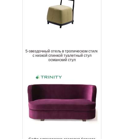
Ключевые моменты, которые необходимо
знать при заказе мебели на заказ
Важные вещи, которые необходимо
учитывать при выборе гостиничной
мебели
Как ухаживать за обеденным столом в
отеле
5-звездочный отель в тропическом стиле
с низкой спинкой туалетный стул
османский стул