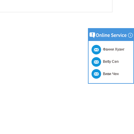
Фанни Хуанг
Betty Cen
Виви Чен