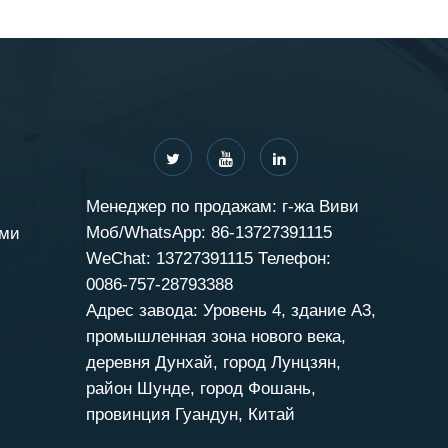
Менеджер по продажам: г-жа Виви
Моб/WhatsApp: 86-13727391115
ами
WeChat: 13727391115 Телефон:
0086-757-28793388
Адрес завода: Уровень 4, здание A3,
промышленная зона нового века,
деревня Дунхай, город Лунцзян,
район Шунде, город Фошань,
провинция Гуандун, Китай