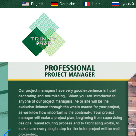
English
Deutsche
français
русский