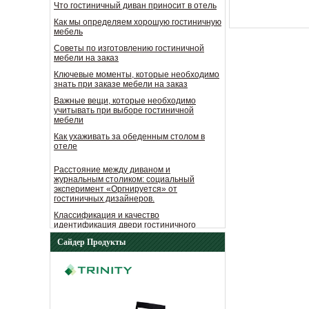
Как мы определяем хорошую гостиничную
мебель
Советы по изготовлению гостиничной
мебели на заказ
Ключевые моменты, которые необходимо
знать при заказе мебели на заказ
Важные вещи, которые необходимо
учитывать при выборе гостиничной
мебели
Как ухаживать за обеденным столом в
отеле
Расстояние между диваном и
журнальным столиком: социальный
эксперимент «Оргнируется» от
гостиничных дизайнеров.
Классификация и качество
идентификация двери гостиничного
номера
Принципы оформления отеля.
Сайдер Продукты
Что гостиничный диван приносит в отель
Как мы определяем хорошую гостиничную
мебель
Советы по изготовлению гостиничной
мебели на заказ