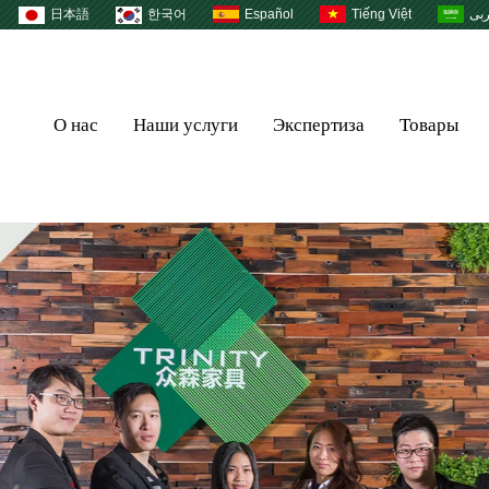
日本語
한국어
Español
Tiếng Việt
بى
О нас
Наши услуги
Экспертиза
Товары