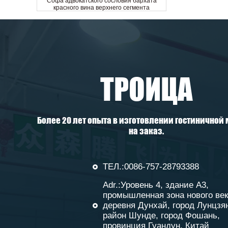
Софа адвокатского сословия бархата
красного вина верхнего сегмента
изготовленная на заказ изогнутая
рестораном задняя
ТРОИЦА
Более 20 лет опыта в изготовлении гостиничной
на заказ.
Лучшее предложение 5-звездочный
отель стандартного трехместного дивана
ТЕЛ.:0086-757-28793388
для отдыха из ткани
Adr.:Уровень 4, здание A3,
промышленная зона нового век
деревня Дунхай, город Лунцзя
район Шунде, город Фошань,
провинция Гуандун, Китай