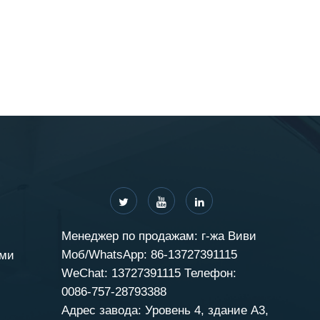
Менеджер по продажам: г-жа Виви
Моб/WhatsApp: 86-13727391115
ами
WeChat: 13727391115 Телефон:
0086-757-28793388
Адрес завода: Уровень 4, здание A3,