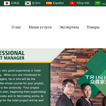
日本語
한국어
Español
Tiếng Việt
بى
О нас
Наши услуги
Экспертиза
Товары