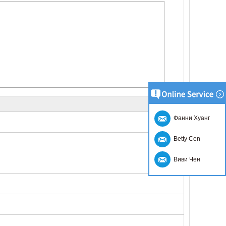
Фанни Хуанг
Betty Cen
Виви Чен