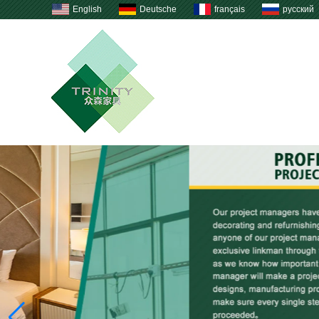
English
Deutsche
français
русский