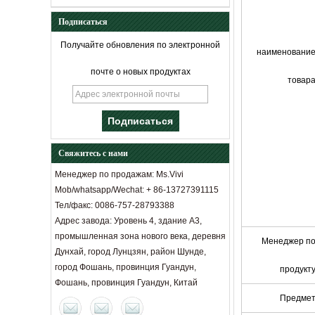
Подписаться
Получайте обновления по электронной
наименовани
почте о новых продуктах
товар
Свяжитесь с нами
Менеджер по продажам: Ms.Vivi
Mob/whatsapp/Wechat: + 86-13727391115
Тел/факс: 0086-757-28793388
Адрес завода: Уровень 4, здание A3,
промышленная зона нового века, деревня
Менеджер п
Дунхай, город Лунцзян, район Шунде,
город Фошань, провинция Гуандун,
продукт
Фошань, провинция Гуандун, Китай
Предме
Расстояние между диваном и
журнальным столиком: социальный