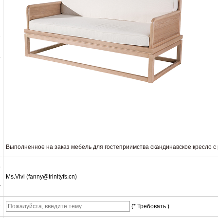
е
а
Выполненное на заказ мебель для гостеприимства скандинавское кресло с
о
Ms.Vivi (fanny@trinityfs.cn)
у
т
(* Требовать )