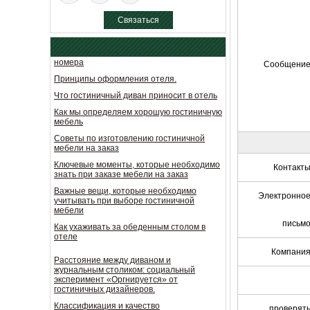
эксперимент «Оргнируется» от
гостиничных дизайнеров.
Связаться
Классификация и качество
сейчас
идентификация двери гостиничного
номера
Сообщени
Принципы оформления отеля.
Что гостиничный диван приносит в отель
Как мы определяем хорошую гостиничную
мебель
Советы по изготовлению гостиничной
мебели на заказ
Ключевые моменты, которые необходимо
знать при заказе мебели на заказ
Контакт
Важные вещи, которые необходимо
учитывать при выборе гостиничной
Электронно
мебели
Как ухаживать за обеденным столом в
письм
отеле
Расстояние между диваном и
Компани
журнальным столиком: социальный
эксперимент «Оргнируется» от
гостиничных дизайнеров.
Классификация и качество
идентификация двери гостиничного
проверят