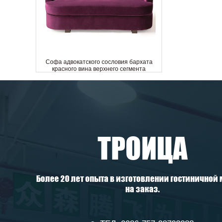
Софа адвокатского сословия бархата
красного вина верхнего сегмента
изготовленная на заказ изогнутая
рестораном задняя
ТРОИЦА
Более 20 лет опыта в изготовлении гостиничной
на заказ.
Лучшее предложение 5-звездочный
отель стандартного трехместного дивана