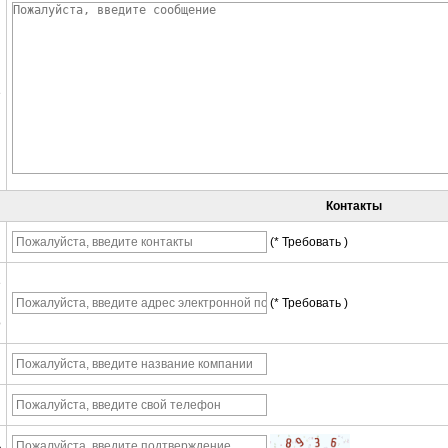
е
Контакты
ы
(* Требовать )
е
(* Требовать )
о
я
ь