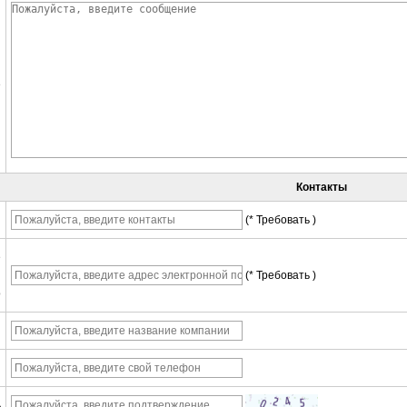
е
Контакты
ы
(* Требовать )
е
(* Требовать )
о
я
ь