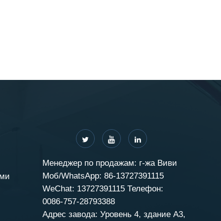
Менеджер по продажам: г-жа Виви
Моб/WhatsApp: 86-13727391115
ами
WeChat: 13727391115 Телефон:
0086-757-28793388
Адрес завода: Уровень 4, здание A3,