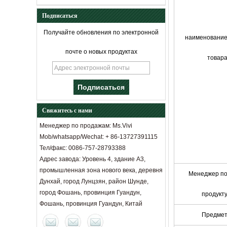
Подписаться
Получайте обновления по электронной
наименовани
почте о новых продуктах
товар
Свяжитесь с нами
Менеджер по продажам: Ms.Vivi
Mob/whatsapp/Wechat: + 86-13727391115
Тел/факс: 0086-757-28793388
Адрес завода: Уровень 4, здание A3,
промышленная зона нового века, деревня
Менеджер п
Дунхай, город Лунцзян, район Шунде,
город Фошань, провинция Гуандун,
продукт
Фошань, провинция Гуандун, Китай
Расстояние между диваном и
Предме
журнальным столиком: социальный