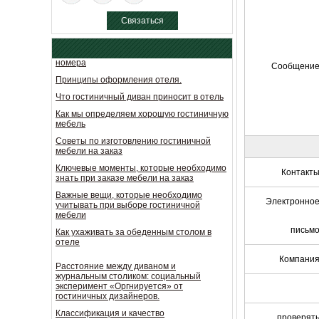
эксперимент «Оргнируется» от
гостиничных дизайнеров.
Связаться
Классификация и качество
идентификация двери гостиничного
сейчас
номера
Принципы оформления отеля.
Сообщени
Что гостиничный диван приносит в отель
Как мы определяем хорошую гостиничную
мебель
Советы по изготовлению гостиничной
мебели на заказ
Ключевые моменты, которые необходимо
знать при заказе мебели на заказ
Контакт
Важные вещи, которые необходимо
учитывать при выборе гостиничной
мебели
Электронно
Как ухаживать за обеденным столом в
отеле
письм
Расстояние между диваном и
Компани
журнальным столиком: социальный
эксперимент «Оргнируется» от
гостиничных дизайнеров.
Классификация и качество
идентификация двери гостиничного
проверят