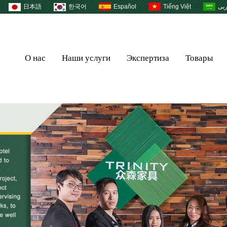
日本語
한국어
Español
Tiếng Việt
بى
О нас
Наши услуги
Экспертиза
Товары