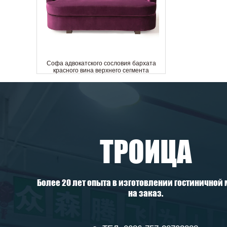
Софа адвокатского сословия бархата
красного вина верхнего сегмента
изготовленная на заказ изогнутая
рестораном задняя
ТРОИЦА
Более 20 лет опыта в изготовлении гостиничной
на заказ.
Лучшее предложение 5-звездочный
отель стандартного трехместного дивана