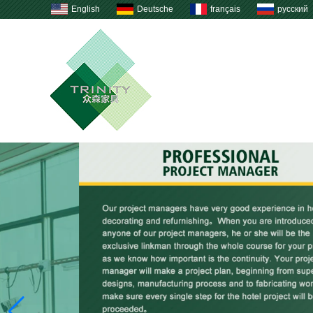
English
Deutsche
français
русский