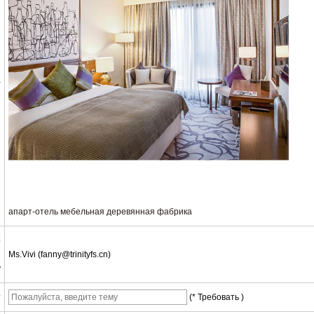
е
а
апарт-отель мебельная деревянная фабрика
о
Ms.Vivi (fanny@trinityfs.cn)
у
т
(* Требовать )