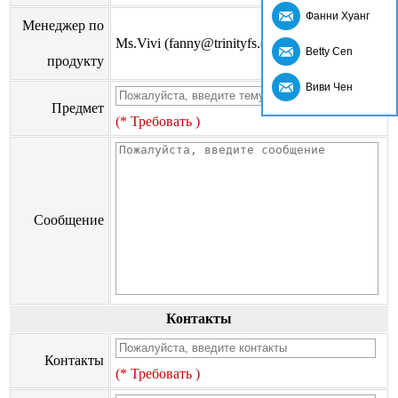
Фанни Хуанг
Менеджер по
Ms.Vivi (fanny@trinityfs.cn)
Betty Cen
продукту
Виви Чен
Предмет
(* Требовать )
Сообщение
Контакты
Контакты
(* Требовать )