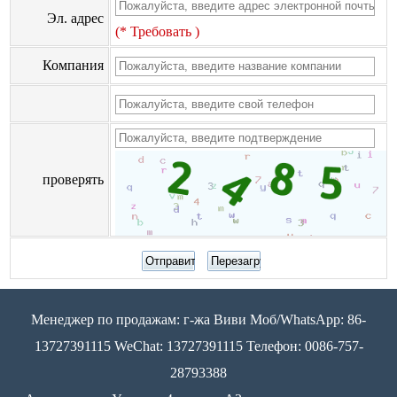
Эл. адрес
(* Требовать )
Компания
проверять
Менеджер по продажам: г-жа Виви Моб/WhatsApp: 86-
13727391115 WeChat: 13727391115 Телефон: 0086-757-
28793388