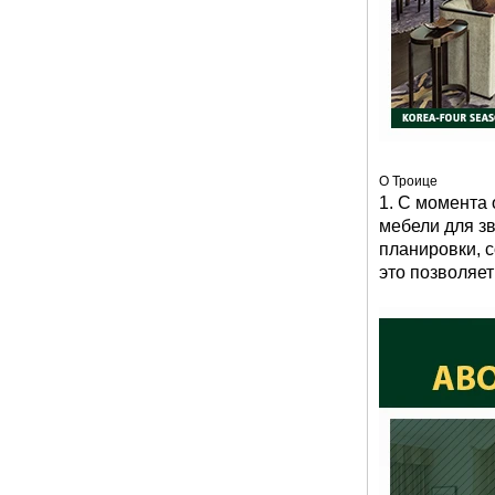
Софа места гостеприимства 3 стиля
бутик-отеля обитая бархатом
современная
О Троице
1. С момента
мебели для зв
планировки, 
это позволяе
5-звездочный современный отель
Стандартный простой белый диван с
мягкой обивкой на 3 места