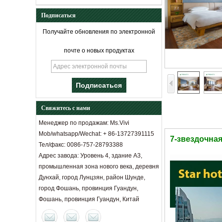
Подписаться
Получайте обновления по электронной
почте о новых продуктах
Свяжитесь с нами
Расстояние между диваном и
Менеджер по продажам: Ms.Vivi
журнальным столиком: социальный
эксперимент «Оргнируется» от
Mob/whatsapp/Wechat: + 86-13727391115
гостиничных дизайнеров.
7-звездочная
Тел/факс: 0086-757-28793388
Классификация и качество
Адрес завода: Уровень 4, здание A3,
идентификация двери гостиничного
номера
промышленная зона нового века, деревня
Принципы оформления отеля.
Дунхай, город Лунцзян, район Шунде,
Что гостиничный диван приносит в отель
город Фошань, провинция Гуандун,
Фошань, провинция Гуандун, Китай
Как мы определяем хорошую гостиничную
мебель
Советы по изготовлению гостиничной