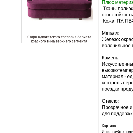
Плюс матери
Ткань: полиэф
огнестойкость
Кожа: ПУ, ПВХ
Металл:
Софа адвокатского сословия бархата
Железо: окра
красного вина верхнего сегмента
волочильное 
изготовленная на заказ изогнутая
рестораном задняя
Камень:
Искусственный
высокотемпер
материал - е
контроль пере
поездки проду
Стекло:
Прозрачное и
для поддержк
Лучшее предложение 5-звездочный
Картина:
отель стандартного трехместного дивана
Используйте полуз