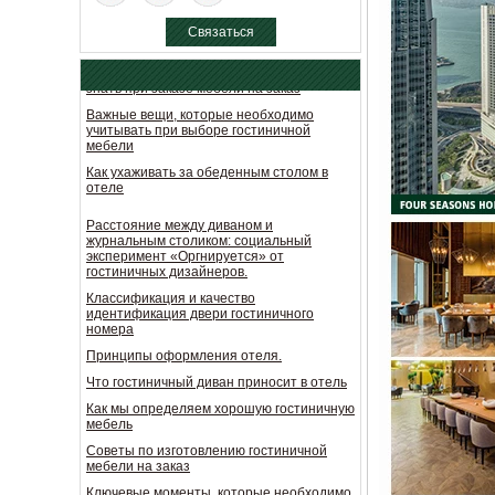
мебели на заказ
Связаться
Ключевые моменты, которые необходимо
знать при заказе мебели на заказ
сейчас
Важные вещи, которые необходимо
учитывать при выборе гостиничной
мебели
Как ухаживать за обеденным столом в
отеле
Расстояние между диваном и
журнальным столиком: социальный
эксперимент «Оргнируется» от
гостиничных дизайнеров.
Классификация и качество
идентификация двери гостиничного
номера
Принципы оформления отеля.
Что гостиничный диван приносит в отель
Как мы определяем хорошую гостиничную
мебель
Советы по изготовлению гостиничной
мебели на заказ
Ключевые моменты, которые необходимо
знать при заказе мебели на заказ