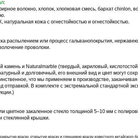
ал
:
ирное волокно, хлопок, хлопковая смесь, бархат chinlon, 
ю.
, натуральная кожа с огнестойкостью и огнестойкостью.
ска распылением или процесс гальванопокрытия, нержавеющ
волочение проволоки.
 камень и Naturalmarble (твердый, акриловый, кислотостой
атурный и долговечный, его внешний вид и цвет могут сохр
динственное, что мы применяем в производстве, заканчивая
д отправкой. В комплекте с экстремальной стандартной эк
кции.)
ли цветное закаленное стекло толщиной 5–10 мм с полиро
и стеклянной крышки.
акрытую краску, открытую краску и глянцевую краску известного китайского 