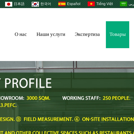
日本語
한국어
Español
Tiếng Việt
بى
О нас
Наши услуги
Экспертиза
Товары