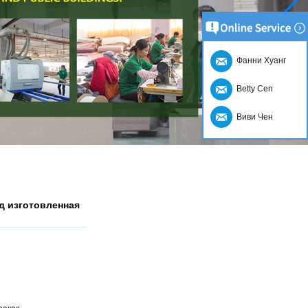
Фанни Хуанг
Betty Cen
Виви Чен
д изготовленная