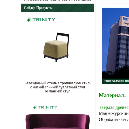
Важные вещи, которые необходимо
учитывать при выборе гостиничной
Сайдер Продукты
мебели
Как ухаживать за обеденным столом в
отеле
5-звездочный отель в тропическом стиле
с низкой спинкой туалетный стул
османский стул
Материал:
Твердая древе
Маньчжурский яс
Обрабатывается