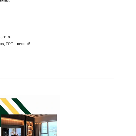
заказ.
ертеж.
вка, EPE + пенный