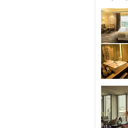
для отдыха из ткани
Высококачественная роскошная
роскошная современная стойка
регистрации отеля Лобби-диван из
натуральной кожи