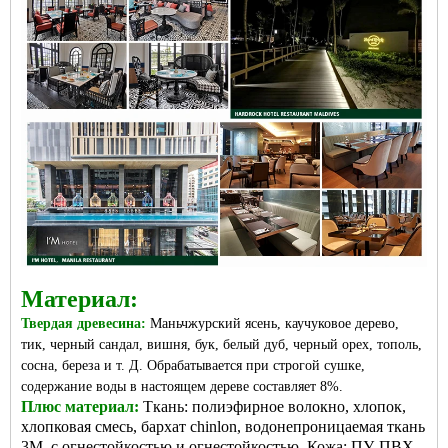
Материал:
Твердая древесина:
Маньчжурский ясень, каучуковое дерево,
тик, черный сандал, вишня, бук, белый дуб, черный орех, тополь,
сосна, береза ​​и т. Д. Обрабатывается при строгой сушке,
содержание воды в настоящем дереве составляет 8%.
Плюс материал:
Ткань: полиэфирное волокно, хлопок,
хлопковая смесь, бархат chinlon, водонепроницаемая ткань
3M, с огнестойкостью и огнестойкостью. Кожа: ПУ, ПВХ,