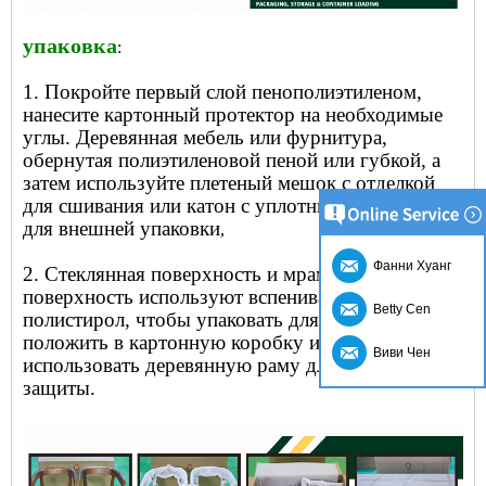
упаковка
:
1. Покройте первый слой пенополиэтиленом,
нанесите картонный протектор на необходимые
углы. Деревянная мебель или фурнитура,
обернутая полиэтиленовой пеной или губкой, а
затем используйте плетеный мешок с отделкой
для сшивания или катон с уплотнительной лентой
для внешней упаковки
,
Фанни Хуанг
2. Стеклянная поверхность и мраморная
поверхность используют вспенивающийся
Betty Cen
полистирол, чтобы упаковать для первого шага,
положить в картонную коробку и затем
Виви Чен
использовать деревянную раму для обеспечения
защиты.