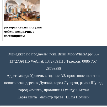
ресторан столы и стулья
мебель подрядчик с
поставщиком
Менеджер по продажам: г-жа Виви Моб/WhatsApp: 86-
13727391115 WeChat: 13727391115 Телефон: 0086-757-
28793388
Адрес завода: Уровень 4, здание A3, промышленная зона
нового века, деревня Дунхай, город Лунцзян, район Шунде,
город Фошань, провинция Гуандун, Китай
Карта сайта
магистр права
LLms Полный