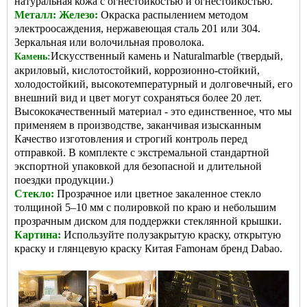
натуральная кожа с огнестойкостью и огнестойкостью.
Металл: Железо:
Окраска распылением методом
электроосаждения, нержавеющая сталь 201 или 304.
Зеркальная или волочильная проволока.
Искусственный камень и Naturalmarble (твердый,
Камень:
акриловый, кислотостойкий, коррозионно-стойкий,
холодостойкий, высокотемпературный и долговечный, его
внешний вид и цвет могут сохраняться более 20 лет.
Высококачественный материал - это единственное, что мы
применяем в производстве, заканчивая изысканным
Качество изготовления и строгий контроль перед
отправкой. В комплекте с экстремальной стандартной
экспортной упаковкой для безопасной и длительной
поездки продукции.)
Стекло:
Прозрачное или цветное закаленное стекло
толщиной 5–10 мм с полировкой по краю и небольшим
прозрачным диском для поддержки стеклянной крышки.
Картина:
Используйте полузакрытую краску, открытую
краску и глянцевую краску Китая Famo
нам бренд Dabao.