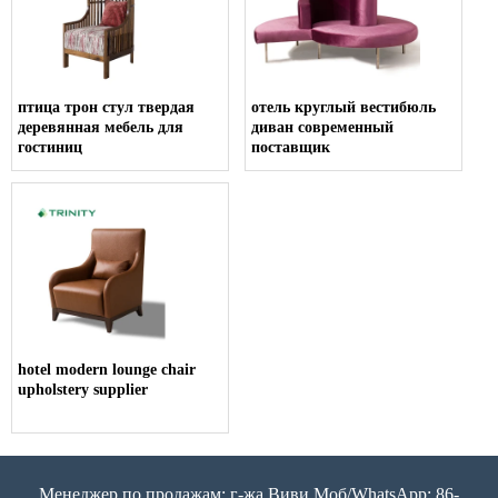
птица трон стул твердая
отель круглый вестибюль
деревянная мебель для
диван современный
гостиниц
поставщик
hotel modern lounge chair
upholstery supplier
Менеджер по продажам: г-жа Виви Моб/WhatsApp: 86-