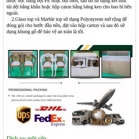
được bọc bằng bọt PE hoặc bọt biển, sau đó sử dụng kết thúc
túi dệt bằng khâu hoặc hộp caton bằng băng keo cho bao bì bên
ngoài.
2.Glass top và Marble top sử dụng Polystyrene mở rộng để
đóng gói cho bước đầu tiên, đặt vào hộp carton và sau đó sử
dụng khung gỗ để bảo vệ an toàn là tốt.
Dịch vụ một cửa