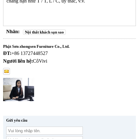
chẳng hạn như T / T, L / C, ủy thác, v.v.
Nhãn:
Nội thất khách sạn sao
Phật Sơn zhongsen Furniture Co., Ltd.
ĐT:
+86 13727448527
Người liên hệ:
CôVivi
Gửi yêu cầu