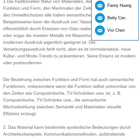
1.Die traditionellen Natur von Materialien, die Beziehung zwischen
Fanny Huang
Funktion und Form, den Merkmalen der Zeiten und den Merkmalen
des Umweltschutzes alle haben semantische Attribute.
Betty Cen
Beispielsweise kann der Ausdruck von "klassischer" Semantik
offensichtlich durch Ersetzen von Glas realisiert werden, Kunststoff
Vivi Chen
oder sogar die meisten Metalle mit Massivholz, was für den
modernen Ausdruck eigentlich geeignet ist. Der
Versetzungsausdruck fehlt nicht, aber es ist normalerweise, neue
Kultur- und Mode-Trends zu präsentieren. Seine Essenz ist modern
oder postmodernen
Die Beziehung zwischen Funktion und Form hat auch semantische
Funktionen, insbesondere wenn die Funktion selbst untrennbar von
den Zeiten wie Computertische, TV-Schränken usw. ist, z. B.
Computertische, TV-Schränke usw., die semantische
Wechselwirkung zwischen Semantik und Materialien visuelle
Effizienz erzeugt.
2. Das Material kann bestimmte symbolische Bedeutungen durch
Architekturbeispiele, Kommunikationsmethoden, aufstrebende