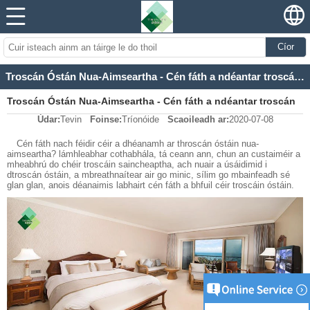
Cíor
Troscán Óstán Nua-Aimseartha - Cén fáth a ndéantar troscán óstáin a chéir go rialta
Troscán Óstán Nua-Aimseartha - Cén fáth a ndéantar troscán
Údar:
Tevin
Foinse:
Tríonóide
Scaoileadh ar:
2020-07-08
óstáin a chéir go rialta
Cén fáth nach féidir céir a dhéanamh ar throscán óstáin nua-
aimseartha? lámhleabhar cothabhála, tá ceann ann, chun an custaiméir a
mheabhrú do chéir troscáin saincheaptha, ach nuair a úsáidimid i
dtroscán óstáin, a mbreathnaítear air go minic, sílim go mbainfeadh sé
glan glan, anois déanaimis labhairt cén fáth a bhfuil céir troscáin óstáin.