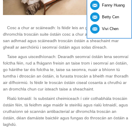
Fanny Huang
Betty Cen
Cosc a chur ar scáineadh: Is féidir leis an gciseal céir ar
Vivi Chen
dhromchla troscáin suite óstáin cosc ​​a chur ar chaillteanas taise
san adhmad agus scáineadh troscáin óstáin a sheachaint mar
gheall ar aerchóiriú i seomraí óstáin agus solas díreach.
Taise agus uiscedhíonach: Dearadh seomraí óstáin lena seomraí
folctha féin, rud a fhágann freisin an taise trom i seomraí an óstáin,
go háirithe tar éis folctha te, taise sa seomra, nuair a bhíonn tú
tumtha i dtroscán an óstáin, is furasta troscán a bheith mar thoradh
air dífhoirmiú. Is féidir le troscán óstáin ciseal cosanta a chruthú ar
an dromchla chun cur isteach taise a sheachaint.
Rialú lotnaidí: Is substaint cheimiceach í céir cothabhála troscáin
óstáin féin, tá feidhm aige maidir le steiriliú agus rialú lotnaidí, agus
cruthaíonn sé scannán antibacterial ar dhromchla troscán an
óstáin, déan damáiste baictéir agus fungas do throscán an óstáin a
laghdú.