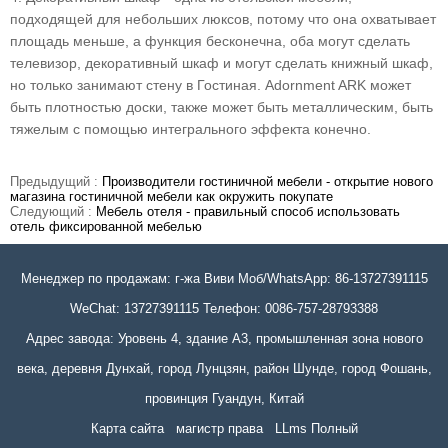
подходящей для небольших люксов, потому что она охватывает
площадь меньше, а функция бесконечна, оба могут сделать
телевизор, декоративный шкаф и могут сделать книжный шкаф,
но только занимают стену в Гостиная. Adornment ARK может
быть плотностью доски, также может быть металлическим, быть
тяжелым с помощью интегрального эффекта конечно.
Предыдущий :
Производители гостиничной мебели - открытие нового
магазина гостиничной мебели как окружить покупате
Следующий :
Мебель отеля - правильный способ использовать
отель фиксированной мебелью
Менеджер по продажам: г-жа Виви Моб/WhatsApp: 86-13727391115
WeChat: 13727391115 Телефон: 0086-757-28793388
Адрес завода: Уровень 4, здание A3, промышленная зона нового
века, деревня Дунхай, город Лунцзян, район Шунде, город Фошань,
провинция Гуандун, Китай
Карта сайта
магистр права
LLms Полный