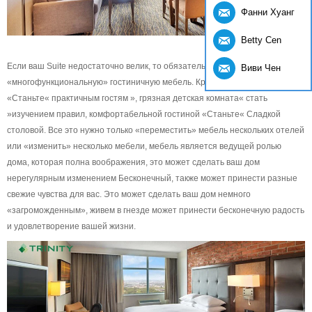
Фанни Хуанг
Betty Cen
Если ваш Suite недостаточно велик, то обязательно рассмотрите
Виви Чен
«многофункциональную» гостиничную мебель. Красивая гостиная
«Станьте« практичным гостям », грязная детская комната« стать
»изучением правил, комфортабельной гостиной «Станьте« Сладкой
столовой. Все это нужно только «переместить» мебель нескольких отелей
или «изменить» несколько мебели, мебель является ведущей ролью
дома, которая полна воображения, это может сделать ваш дом
нерегулярным изменением Бесконечный, также может принести разные
свежие чувства для вас. Это может сделать ваш дом немного
«загроможденным», живем в гнезде может принести бесконечную радость
и удовлетворение вашей жизни.