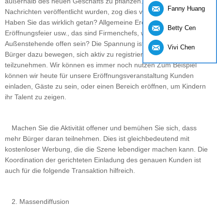
außerhalb des neuen Geschäfts zu pflanzen. Nachdem die
Fanny Huang
Nachrichten veröffentlicht wurden, zog dies viele an der Diskussion.
Haben Sie das wirklich getan? Allgemeine Eröffnungsreden,
Betty Cen
Eröffnungsfeier usw., das sind Firmenchefs, wie kann es für
Außenstehende offen sein? Die Spannung ist sehr, kann den
Vivi Chen
Bürger dazu bewegen, sich aktiv zu registrieren, um wirklich
teilzunehmen. Wir können es immer noch nutzen Zum Beispiel
können wir heute für unsere Eröffnungsveranstaltung Kunden
einladen, Gäste zu sein, oder einen Bereich eröffnen, um Kindern
ihr Talent zu zeigen.
Machen Sie die Aktivität offener und bemühen Sie sich, dass
mehr Bürger daran teilnehmen. Dies ist gleichbedeutend mit
kostenloser Werbung, die die Szene lebendiger machen kann. Die
Koordination der gerichteten Einladung des genauen Kunden ist
auch für die folgende Transaktion hilfreich.
2. Massendiffusion