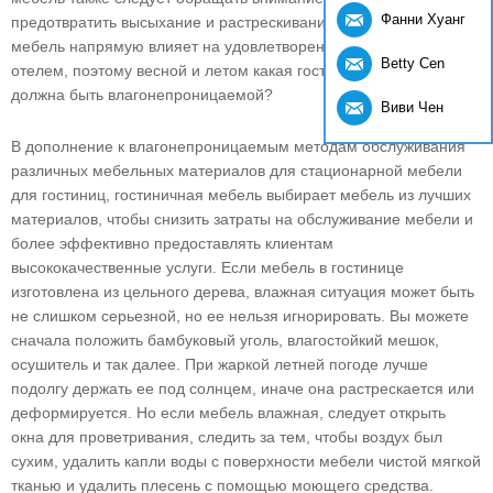
Фанни Хуанг
предотвратить высыхание и растрескивание. Гостиничная
мебель напрямую влияет на удовлетворенность клиентов
Betty Cen
отелем, поэтому весной и летом какая гостиничная мебель
должна быть влагонепроницаемой?
Виви Чен
В дополнение к влагонепроницаемым методам обслуживания
различных мебельных материалов для стационарной мебели
для гостиниц, гостиничная мебель выбирает мебель из лучших
материалов, чтобы снизить затраты на обслуживание мебели и
более эффективно предоставлять клиентам
высококачественные услуги. Если мебель в гостинице
изготовлена ​​из цельного дерева, влажная ситуация может быть
не слишком серьезной, но ее нельзя игнорировать. Вы можете
сначала положить бамбуковый уголь, влагостойкий мешок,
осушитель и так далее. При жаркой летней погоде лучше
подолгу держать ее под солнцем, иначе она растрескается или
деформируется. Но если мебель влажная, следует открыть
окна для проветривания, следить за тем, чтобы воздух был
сухим, удалить капли воды с поверхности мебели чистой мягкой
тканью и удалить плесень с помощью моющего средства.