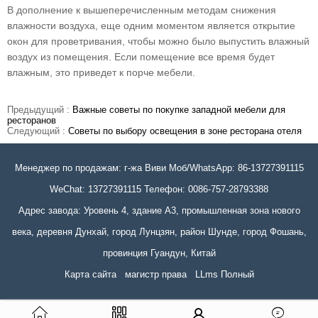
В дополнение к вышеперечисленным методам снижения
влажности воздуха, еще одним моментом является открытие
окон для проветривания, чтобы можно было выпустить влажный
воздух из помещения. Если помещение все время будет
влажным, это приведет к порче мебели.
Предыдущий :
Важные советы по покупке западной мебели для
ресторанов
Следующий :
Советы по выбору освещения в зоне ресторана отеля
Менеджер по продажам: г-жа Виви Моб/WhatsApp: 86-13727391115
WeChat: 13727391115 Телефон: 0086-757-28793388
Адрес завода: Уровень 4, здание A3, промышленная зона нового
века, деревня Дунхай, город Лунцзян, район Шунде, город Фошань,
провинция Гуандун, Китай
Карта сайта
магистр права
LLms Полный