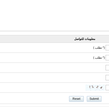
معلومات للتواصل
(* تطلب )
(* تطلب )