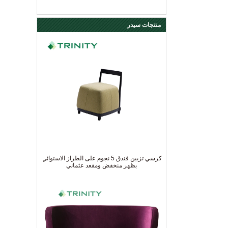
منتجات سيدر
كرسي تزيين فندق 5 نجوم على الطراز الاستوائي
بظهر منخفض ومقعد عثماني