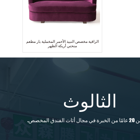
الراقية مخصص النبيذ الأحمر المخملية بار مطعم
منحني أريكة الظهر
الثالوث
ث الفندق المخصص.
أفضل بيع 5 نجوم فندق قياسي مصنوع من ثلاثة
مقاعد قماشية صالة أريكة