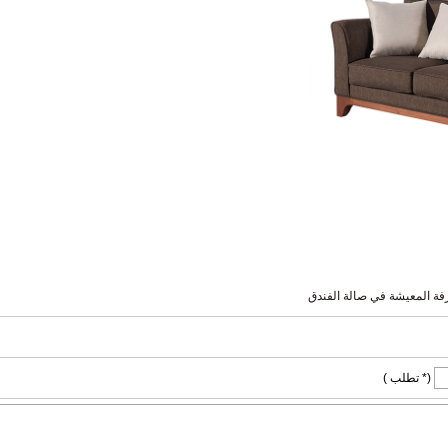
(* تطلب )