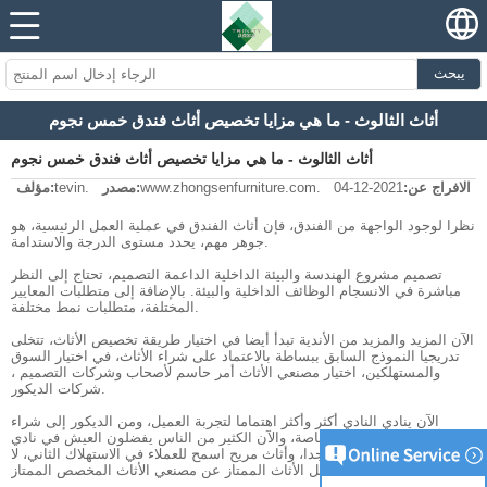
يبحث
أثاث الثالوث - ما هي مزايا تخصيص أثاث فندق خمس نجوم
أثاث الثالوث - ما هي مزايا تخصيص أثاث فندق خمس نجوم
الافراج عن:
2021-12-04
www.zhongsenfurniture.com.
مصدر:
tevin.
مؤلف:
نظرا لوجود الواجهة من الفندق، فإن أثاث الفندق في عملية العمل الرئيسية، هو
جوهر مهم، يحدد مستوى الدرجة والاستدامة.
تصميم مشروع الهندسة والبيئة الداخلية الداعمة التصميم، تحتاج إلى النظر
مباشرة في الانسجام الوظائف الداخلية والبيئة. بالإضافة إلى متطلبات المعايير
المختلفة، متطلبات نمط مختلفة.
الآن المزيد والمزيد من الأندية تبدأ أيضا في اختيار طريقة تخصيص الأثاث، تتخلى
تدريجيا النموذج السابق ببساطة بالاعتماد على شراء الأثاث، في اختيار السوق
والمستهلكين، اختيار مصنعي الأثاث أمر حاسم لأصحاب وشركات التصميم ،
شركات الديكور.
الآن ينادي النادي أكثر وأكثر اهتماما لتجربة العميل، ومن الديكور إلى شراء
الأثاث لها خصائصها الخاصة، والآن الكثير من الناس يفضلون العيش في نادي
الموضوع، والأثاث مهم جدا، وأثاث مريح اسمح للعملاء في الاستهلاك الثاني، لا
يمكن فصل الأثاث الممتاز عن مصنعي الأثاث المخصص الممتاز.