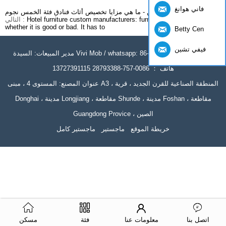
فاني هوانغ
سابق :
أثاث تشونغسن - ما هي مزايا تخصيص أثاث فنادق فئة الخمس نجوم
Hotel furniture custom manufacturers: furniture does not matter
التالي :
whether it is good or bad. It has to
Betty Cen
فيفي تشين
مدير المبيعات: السيدة Vivi Mob / whatsapp: 86-13727391115 Wechat:
13727391115 هاتف ： 0086-757-28793388
عنوان المصنع: المستوى 4 ، مبنى A3 ، المنطقة الصناعية للقرن الجديد ، قرية
Donghai ، مدينة Longjiang ، مقاطعة Shunde ، مدينة Foshan ، مقاطعة
Guangdong Provice ، الصين
خريطة الموقع
ماجستير
ماجستير كامل
اتصل بنا
معلومات عنا
فئة
مسكن