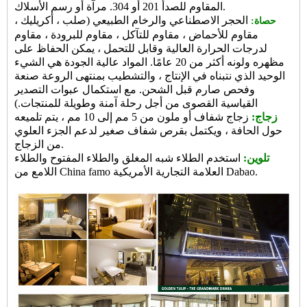
المقاوم للصدأ 201 أو 304. مرآة أو رسم الأسلاك.
الحجر الاصطناعي والرخام الطبيعي (صلب ، أكريليك ،
حصاة:
مقاوم للأحماض ، مقاوم للتآكل ، مقاوم للبرودة ، مقاوم
لدرجات الحرارة العالية وقابل للتحمل ، يمكن الحفاظ على
مظهره ولونه أكثر من 20 عامًا. المواد عالية الجودة هي الشيء
الوحيد الذي نتبناه في الإنتاج ، والتشطيب بمنتهى الروعة صنعة
وفحص صارم قبل الشحن. مع استكمال عبوات التصدير
القياسية القصوى من أجل رحلة آمنة وطويلة للمنتجات.)
زجاج:
زجاج شفاف أو ملون من 5 مم إلى 10 مم ، يتم تلميعه
حول الحافة ، ويكتمل بقرص شفاف صغير لدعم الجزء العلوي
من الزجاج.
تلوين:
استخدم الطلاء شبه المغلق والطلاء المفتوح والطلاء
العلامة التجارية الأمريكية Dabao.
اللامع من China famo