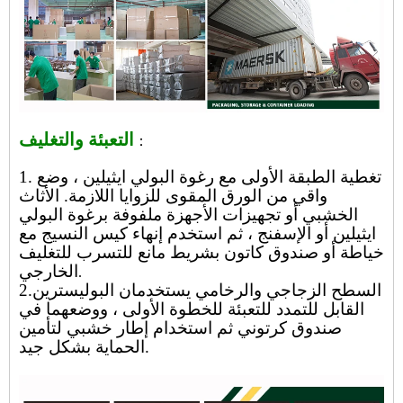
التعبئة والتغليف
：
1. تغطية الطبقة الأولى مع رغوة البولي ايثيلين ، وضع
واقي من الورق المقوى للزوايا اللازمة. الأثاث
الخشبي أو تجهيزات الأجهزة ملفوفة برغوة البولي
ايثيلين أو الإسفنج ، ثم استخدم إنهاء كيس النسيج مع
خياطة أو صندوق كاتون بشريط مانع للتسرب للتغليف
الخارجي
.
2.السطح الزجاجي والرخامي يستخدمان البوليسترين
القابل للتمدد للتعبئة للخطوة الأولى ، ووضعهما في
صندوق كرتوني ثم استخدام إطار خشبي لتأمين
الحماية بشكل جيد.