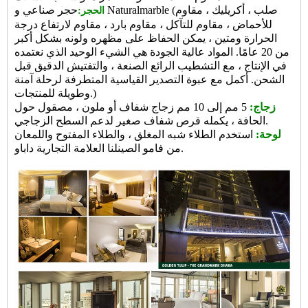
حجر صناعي و Naturalmarble (صلب ، أكريليك ، مقاوم
الحجر:
للأحماض ، مقاوم للتآكل ، مقاوم بارد ، مقاوم لارتفاع درجة
الحرارة ومتين ، يمكن الحفاظ على مظهره ولونه بشكل أكبر
من 20 عامًا. المواد عالية الجودة هي الشيء الوحيد الذي نعتمده
في الإنتاج ، مع التشطيب الرائع الصنعة ، والتفتيش الدقيق قبل
الشحن. أكمل مع عبوة التصدير القياسية المتطرفة لرحلة آمنة
وطويلة للمنتجات.)
زجاج:
5 مم إلى 10 مم زجاج شفاف أو ملون ، مصقول حول
الحافة ، يكمله قرص شفاف صغير لدعم السطح الزجاجي.
لوحة:
استخدم الطلاء شبه المغلق ، والطلاء المفتوح واللمعان
لنا العلامة التجارية داباو.
من فامو الصين