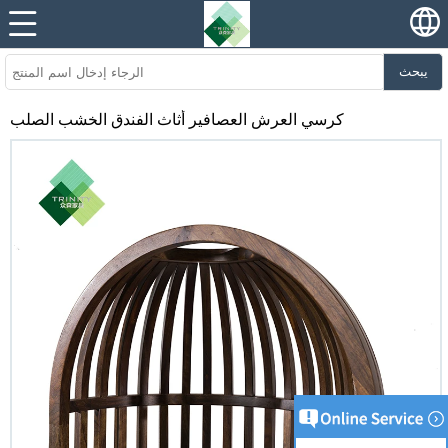
يبحث
كرسي العرش العصافير أثاث الفندق الخشب الصلب