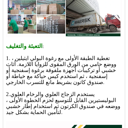
التعبئة والتغليف
:
1. تغطية الطبقة الأولى مع رغوة البولي ايثيلين ،
ووضع حامي من الورق المقوى للزوايا اللازمة. أثاث
خشبي أو تركيبات أجهزة ملفوفة برغوة إسفنجية أو
إسفنجية ، ثم استخدم كيس حياكة مع خياطة أو
صندوق كاتون بشريط مانع للتسرب الخارجي
.
2.يستخدم الزجاج العلوي والرخام العلوي
البوليستيرين القابل للتوسيع لحزم الخطوة الأولى ،
ووضعه في صندوق الكرتون ثم استخدام إطار خشبي
لتأمين الحماية بشكل جيد.