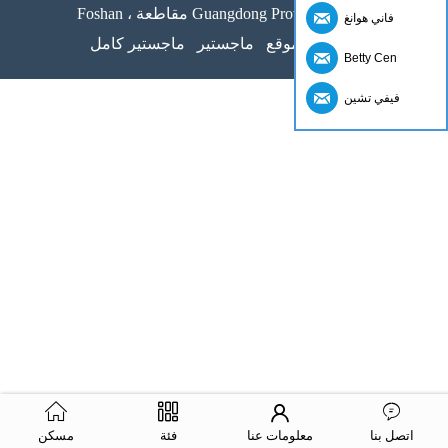
Foshan ، مقاطعة Guangdong Provice ، الصين
فاني هوانغ
خريطة الموقع
ماجستير
ماجستير كامل
Betty Cen
فيفي تشين
اتصل بنا
معلومات عنا
فئة
مسكن