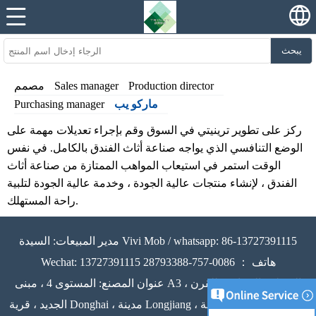
يبحث
Production director
Sales manager
مصمم
ماركو يب
Purchasing manager
ركز على تطوير ترينيتي في السوق وقم بإجراء تعديلات مهمة على
الوضع التنافسي الذي يواجه صناعة أثاث الفندق بالكامل. في نفس
الوقت استمر في استيعاب المواهب الممتازة من صناعة أثاث
الفندق ، لإنشاء منتجات عالية الجودة ، وخدمة عالية الجودة لتلبية
راحة المستهلك.
مدير المبيعات: السيدة Vivi Mob / whatsapp: 86-13727391115
Wechat: 13727391115 هاتف ： 0086-757-28793388
عنوان المصنع: المستوى 4 ، مبنى A3 ، المنطقة الصناعية للقرن
الجديد ، قرية Donghai ، مدينة Longjiang ، مقاطعة Shunde ، مدينة