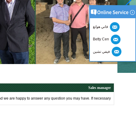
فاني هوانغ
Betty Cen
فيفي تشين
Sales manager
And we are happy to answer any question you may have. If necessary