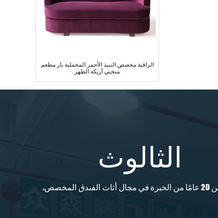
الراقية مخصص النبيذ الأحمر المخملية بار مطعم
منحني أريكة الظهر
الثالوث
ث الفندق المخصص.
أفضل بيع 5 نجوم فندق قياسي مصنوع من ثلاثة
مقاعد قماشية صالة أريكة