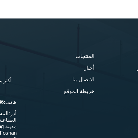
المنتجات
أخبار
الاتصال بنا
أكثر من 20 عامًا من الخبرة في مجال أثا
خريطة الموقع
هاتف:0086-757-28793388