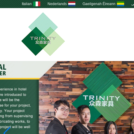
ى
Gaeilgenah Éireann
Nederlands
Italian