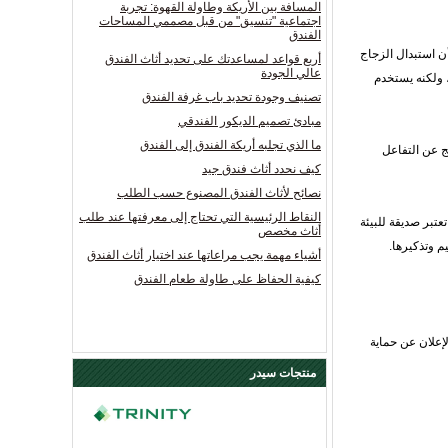
المسافة بين الأريكة وطاولة القهوة: تجربة
اجتماعية "تنسيق" من قبل مصممي المساحات
الفندق
 ، من الواضح أن استبدال الزجاج
أربع قواعد لمساعدتك على تحديد أثاث الفندق
عالي الجودة
، ولكنه يستخدم
تصنيف وجودة تحديد باب غرفة الفندق
مبادئ تصميم الديكور الفندقي
ما الذي تجلبه أريكة الفندق إلى الفندق
تج عن التفاعل
كيف نحدد أثاث فندق جيد
نصائح لأثاث الفندق المصنوع حسب الطلب
النقاط الرئيسية التي تحتاج إلى معرفتها عند طلب
تعتبر صديقة للبيئة
أثاث مخصص
م وتذكيرها.
أشياء مهمة يجب مراعاتها عند اختيار أثاث الفندق
كيفية الحفاظ على طاولة طعام الفندق
لإعلان عن حماية
منتجات سيدر