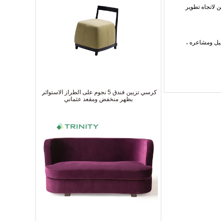
 لاتجاه تطوير
يل ومشاعره ،
كرسي تزيين فندق 5 نجوم على الطراز الاستوائي
بظهر منخفض ومقعد عثماني