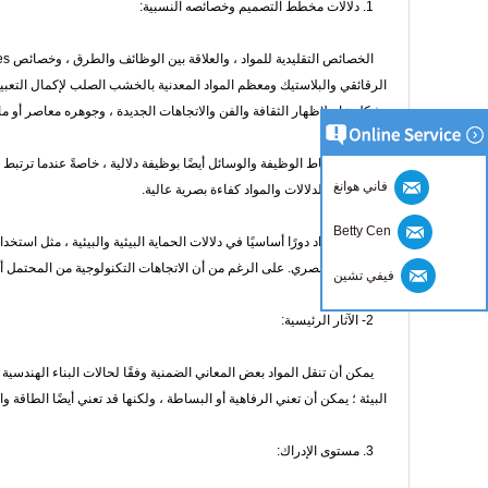
1. دلالات مخطط التصميم وخصائصه النسبية:
الرقائقي والبلاستيك ومعظم المواد المعدنية بالخشب الصلب لإكمال التعبير ا
بشكل عام لإظهار الثقافة والفن والاتجاهات الجديدة ، وجوهره معاصر أو ما ب
يرتبط ارتباط الوظيفة والوسائل أيضًا بوظيفة دلالية ، خاصةً عندما ترتبط الو
فاني هوانغ
الدلالي بين الدلالات والمواد كفاءة بصرية عالية.
Betty Cen
تلعب المواد دورًا أساسيًا في دلالات الحماية البيئية والبيئية ، مثل استخدام 
في التأثير البصري. على الرغم من أن الاتجاهات التكنولوجية من المحتمل أ
فيفي تشين
2- الآثار الرئيسية:
يمكن أن تنقل المواد بعض المعاني الضمنية وفقًا لحالات البناء الهندسية ، أ
البيئة ؛ يمكن أن تعني الرفاهية أو البساطة ، ولكنها قد تعني أيضًا الطاقة وال
3. مستوى الإدراك: