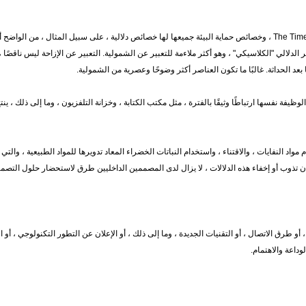
الخصائص التقليدية للمواد ، والعلاقة بين الوظائف والطرق ، وخصائص The Times ، وخصائص حماية البيئة جميعها لها خصائص دلالية ، على سبيل المثال
لدلالي "الكلاسيكي" ، وهو أكثر ملاءمة للتعبير عن الشمولية. التعبير عن الإزاحة ليس ناقصًا 
عد الحداثة. غالبًا ما تكون العناصر أكثر وضوحًا وعصرية من الشمولية.
ظيفة نفسها ارتباطًا وثيقًا بالفترة ، مثل مكتب الكتابة ، وخزانة التلفزيون ، وما إلى ذلك ، ين
مواد النفايات ، والاقتناء ، واستخدام النباتات الخضراء المعاد تدويرها للمواد الطبيعية ، والتي 
ن تذوب أو إخفاء هذه الدلالات ، لا يزال لدى المصممين الداخليين طرق لاستحضار حلول التصمي
و طرق الاتصال ، أو التقنيات الجديدة ، وما إلى ذلك ، أو الإعلان عن التطور التكنولوجي ، أو ا
وداعة والاهتمام.