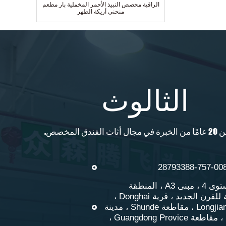
الراقية مخصص النبيذ الأحمر المخملية بار مطعم
منحني أريكة الظهر
الثالوث
ث الفندق المخصص.
أفضل بيع 5 نجوم فندق قياسي مصنوع من ثلاثة
مقاعد قماشية صالة أريكة
أدر:المستوى 4 ، مبنى A3 ، المنطقة
الصناعية للقرن الجديد ، قرية Donghai ،
مدينة Longjiang ، مقاطعة Shunde ، مدينة
Foshan ، مقاطعة Guangdong Provice ،