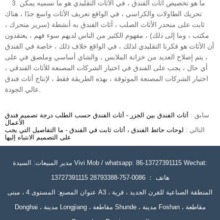
3. ما هو تخصيص أثاث الفندق ، في الأثاث التقليدي هو ما نسميه يمكن
تحريك الطاولات والكراسي ، في الواقع تعريف الأثاث واسع جدًا ، هناك
ثابت على منحدر الأثاث الصلب ، أثاث الفندق به أنشطة (سرير متحرك ،
مكتب ، وما إلى ذلك) ، مفهوم الكثير من الناس لديهم سوء فهم ، يعتقدون
أن الأثاث هو فكرنا التقليدي لذلك ، في الواقع خلاف ذلك ، خاصة في الفندق
، يتم إصلاح العديد من خزانة الملابس ، والشاي أساسي وملصق في على
أي حال ، يجب على الفندق في اختيار الشركات المصنعة للأثاث الفندقي ،
اختيار الشركات المصنعة الموثوقة ، بهذه الطريقة فقط ، لإنتاج أثاث فندق
عالي الجودة.
سابق :
أثاث الفندق بين الجزر - أثاث الفندق حسب الطلب درجة تصميم فندق
الأعمال
التالي :
لوحات حائط الفندق ، أثاث ثابت في الفندق - ما التفاصيل التي يجب
على التصميم الانتباه إليها
مدير المبيعات: السيدة Vivi Mob / whatsapp: 86-13727391115 Wechat:
13727391115 هاتف ： 0086-757-28793388
عنوان المصنع: المستوى 4 ، مبنى A3 ، المنطقة الصناعية للقرن الجديد ، قرية
Donghai ، مدينة Longjiang ، مقاطعة Shunde ، مدينة Foshan ، مقاطعة