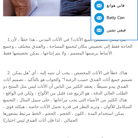
فاني هوانغ
Betty Cen
فيفي تشين
1.هل يمكن تخصيص جميع الأثاث؟ في الأثاث المدني ، هذا خطأ ، لأن
الحاجة فقط إلى تخصيص مكان لتجميع المساحة ، والفندق مختلف ، وجميع
الأنماط يرسمها المصمم ، ولا يتم إنتاجها ، يمكن تخصيصها فقط .
2. هناك خطأ في الأثاث المخصص ، يجب أن ننتبه إليه ، أي "هل يمكن
تصميم جميع أثاث الفندق حسب الرغبة؟" والجواب هو بالتأكيد ، تصميم أثاث
الفندق يبدو بسيطًا ، يعتقد الكثير من الناس أن الأثاث ليس مثل المنتج ذو
الطلب العالي الدقة ، هو الربيع عدد قليل من الألواح ، ولكن في الواقع ،
هناك الكثير من الأشياء التي يجب مراعاتها ، على سبيل المثال ، التجميع
المتكامل للألوان ، وتريد النظر في قدرة تحمل الأثاث خاصة ، هيكله قوي ،
يمكن استخدام المدة ، اللون ، الحجم ، الحجم ، الخط مرتبط بشعورها
الجمالي ، لذا فإن أثاث الفندق ليس اختياريًا.