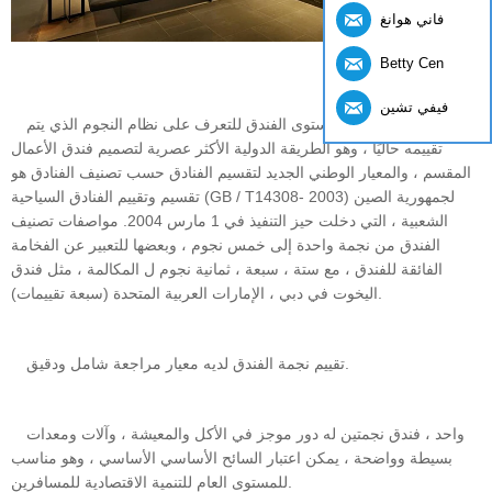
فاني هوانغ
Betty Cen
فيفي تشين
غالبًا ما يتم تقييم مستوى الفندق للتعرف على نظام النجوم الذي يتم
تقييمه حاليًا ، وهو الطريقة الدولية الأكثر عصرية لتصميم فندق الأعمال
المقسم ، والمعيار الوطني الجديد لتقسيم الفنادق حسب تصنيف الفنادق هو
تقسيم وتقييم الفنادق السياحية (GB / T14308- 2003) لجمهورية الصين
الشعبية ، التي دخلت حيز التنفيذ في 1 مارس 2004. مواصفات تصنيف
الفندق من نجمة واحدة إلى خمس نجوم ، وبعضها للتعبير عن الفخامة
الفائقة للفندق ، مع ستة ، سبعة ، ثمانية نجوم ل المكالمة ، مثل فندق
اليخوت في دبي ، الإمارات العربية المتحدة (سبعة تقييمات).
تقييم نجمة الفندق لديه معيار مراجعة شامل ودقيق.
واحد ، فندق نجمتين له دور موجز في الأكل والمعيشة ، وآلات ومعدات
بسيطة وواضحة ، يمكن اعتبار السائح الأساسي الأساسي ، وهو مناسب
للمستوى العام للتنمية الاقتصادية للمسافرين.