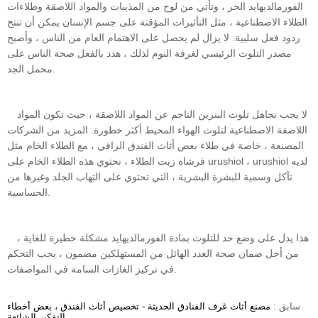
الفورمالديهايد الحر ، وتأتي من لوح من المذيبات والمواد اللاصقة وطلاءات
الطلاء الاصطناعية ، مثل التأثيرات المؤقتة على جسم الإنسان يمكن أن تنتج
ردود فعل سلبية. لا يزال لم يحصل على الاهتمام العام من الناس ، وأصبح
مصدر التلوث الرئيسي لغرفة النوم لذلك ، هدد بالفعل صحة الناس على
محمل الجد.
لا يجب تجاهل تلوث البنزين الناجم عن المواد اللاصقة ، حيث تكون المواد
اللاصقة الاصطناعية لتلوث الهواء المحيط أكثر خطورة. المزيد من الشركات
المصنعة ، خاصة في طلاء بعض أثاث الفندق الراقي ، مع الطلاء الخام مثل
فرشاة زيت الطلاء ، تحتوي هذه الطلاء الخام على urushiol ، urushiol لديه
تآكل وسمية للبشرة البشرية ، التي تحتوي على التهاب الجلد وغيرها من
الحساسية.
هذا يدل على وضع حد للتلوث بمادة الفورمالديهايد مشكلة خطيرة للغاية ،
من أجل ضمان صحة العدد الهائل من المستهلكين مضمون ، يجب التحكم
في تركيز الغازات السامة في المواصفات.
سابق :
مصنع أثاث غرف الفنادق الحديثة - تخصيص أثاث الفندق ، بعض أخطاء
التفكير الشائعة.