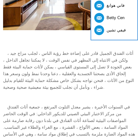
فاني هوانغ
Betty Cen
فيفي تشين
أثاث الفندق الجميل قادر على إضاءة خط رؤية الناس ، لجلب مزاج جيد ،
ولكن في الانتباه إلى المظهر في نفس الوقت ، لا يمكننا تجاهل الداخل ،
بعض الجودة لا تصل إلى المستوى القياسي ، يمكن لأثاث حماية البيئة فقط
إلحاق الأذى بصحتنا الجسدية والعقلية ، دعنا وحدنا نمط ولون وسعر هذا
النوع من الأثاث ، فنحن نواجه بشكل خاص مشكلة حماية البيئة للقيام بدليل
شراء ، ونأمل أن نجلب للجميع بيئة معيشية صحية وصحية.
في السنوات الأخيرة ، يشير معدل التلوث المرتفع ، جمعية أثاث الفندق
من مركز الاختبار البيئي الصيني للديكور الداخلي: في الوقت الحاضر
المواصفات البيئية لصناعة أثاث الفنادق في بلدنا دون رقابة صارمة على
المواد السامة ، بعض الألواح ، القشرة ، مع الغراء والطلاء غير المناسب.
هذه المواد الضارة ملزمة بالتسبب في إطلاق مواد سامة ، وهي في الأساس