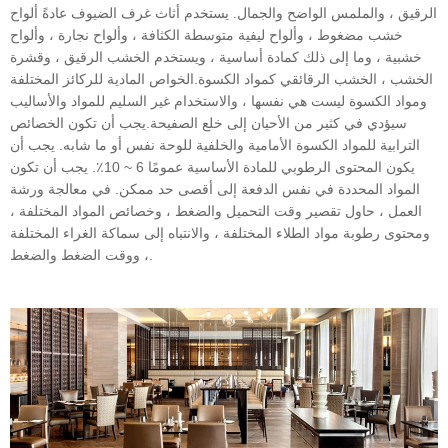
الرقيق ، والملمس الواضح والجمال. يستخدم أثاث غرف الضيوف عادةً ألواح
خشب مضغوط ، وألواح ليفية متوسطة الكثافة ، وألواح نجارة ، وألواح
خشبية ، وما إلى ذلك كمادة أساسية ، ويستخدم الخشب الرقيق ، وقشرة
الخشب ، الخشب الرقائقي كمواد الكسوة.الخواص المادية للركائز المختلفة
ومواد الكسوة ليست هي نفسها ، والاستخدام غير السليم للمواد والأساليب
سيؤدي في كثير من الأحيان إلى خلع الصفيحة.يجب أن تكون الخصائص
الترابية للمواد الكسوة الأمامية والخلفية للوحة نفس أو ما شابه. يجب أن
يكون المحتوى الرطوبي للمادة الأساسية عمومًا 6 ~ 10٪. يجب أن تكون
المواد المحددة في نفس الدفعة إلى أقصى حد ممكن. في معالجة ورشة
العمل ، حاول تقصير وقت التحميل والضغط ، وخصائص المواد المختلفة ،
ومحتوى رطوبة مواد الطلاء المختلفة ، والانتباه إلى سماكة الغراء المختلفة
، ووقت الضغط والضغط.