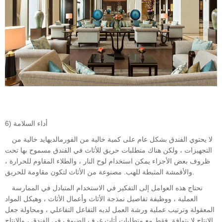
6) أداء السلامة
لا يحتوي الفندق بشكل عام على كمية خالية من الفورمالديهايد خالية من
التجهيزات ، ولكن هناك متطلبات حريق للأثاث في الفندق مسموح بها تحت
ظروف بعض الأجزاء يمكن استخدام لوح النار ، والطلاء المقاوم للحرارة ،
والأقمشة المثبطة للهب. مصنوعة من الأثاث لتكون مقاومة للحريق.
تحتاج هذه العوامل إلى التفكير في الاستخدام المتبادل في الممارسة
العملية ، ووظيفة تفاصيل نمذجة الأثاث وأعمال الأثاث ، وهيكل المواد
المعقولة وترتيب عملية ورشة العمل لديه التفاعل التفاعلي ، ومحاولة جعل
الإنتاج لا يتوافق فقط مع متطلبات أثاث غرف الضيوف في الفندق ، والإنتاج